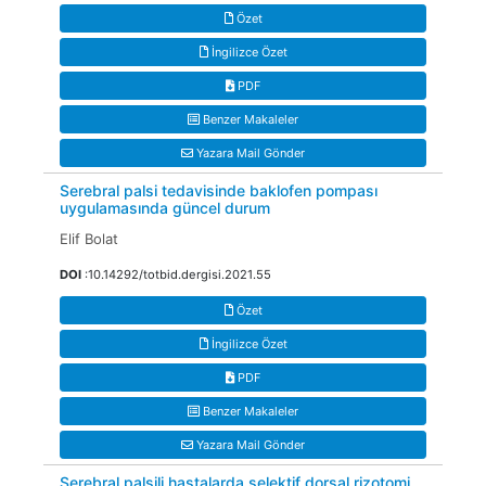
Özet
İngilizce Özet
PDF
Benzer Makaleler
Yazara Mail Gönder
Serebral palsi tedavisinde baklofen pompası
uygulamasında güncel durum
Elif Bolat
DOI
:10.14292/totbid.dergisi.2021.55
Özet
İngilizce Özet
PDF
Benzer Makaleler
Yazara Mail Gönder
Serebral palsili hastalarda selektif dorsal rizotomi