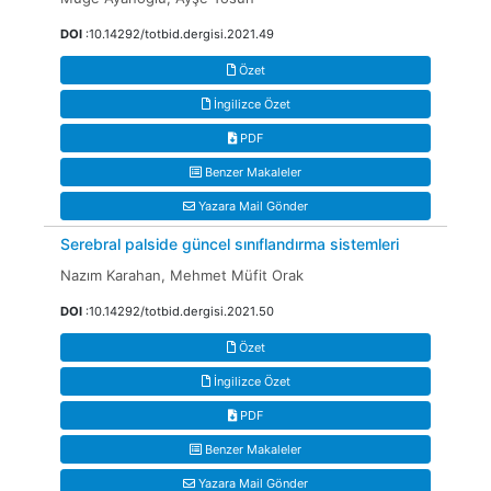
DOI
:10.14292/totbid.dergisi.2021.49
Özet
İngilizce Özet
PDF
Benzer Makaleler
Yazara Mail Gönder
Serebral palside güncel sınıflandırma sistemleri
Nazım Karahan, Mehmet Müfit Orak
DOI
:10.14292/totbid.dergisi.2021.50
Özet
İngilizce Özet
PDF
Benzer Makaleler
Yazara Mail Gönder