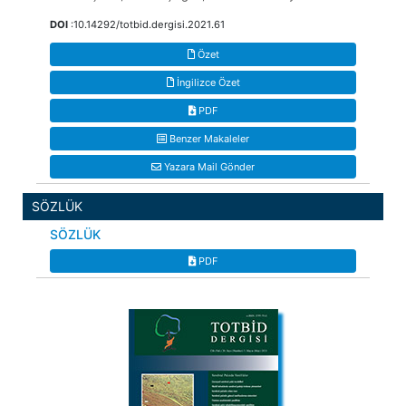
DOI
:10.14292/totbid.dergisi.2021.61
Özet
İngilizce Özet
PDF
Benzer Makaleler
Yazara Mail Gönder
SÖZLÜK
SÖZLÜK
PDF