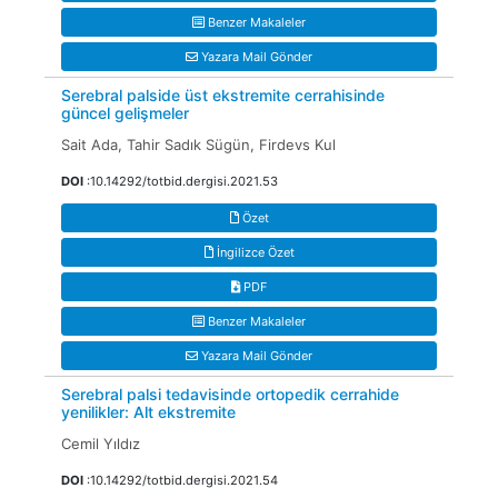
Benzer Makaleler
Yazara Mail Gönder
Serebral palside üst ekstremite cerrahisinde
güncel gelişmeler
Sait Ada, Tahir Sadık Sügün, Firdevs Kul
DOI
:10.14292/totbid.dergisi.2021.53
Özet
İngilizce Özet
PDF
Benzer Makaleler
Yazara Mail Gönder
Serebral palsi tedavisinde ortopedik cerrahide
yenilikler: Alt ekstremite
Cemil Yıldız
DOI
:10.14292/totbid.dergisi.2021.54