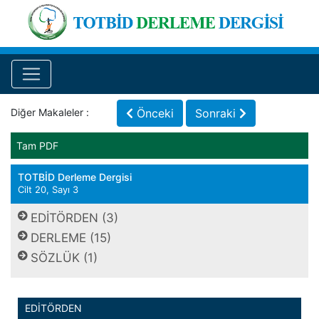
Diğer Makaleler :
Önceki
Sonraki
Tam PDF
TOTBİD Derleme Dergisi
Cilt 20, Sayı 3
EDİTÖRDEN (3)
DERLEME (15)
SÖZLÜK (1)
EDİTÖRDEN