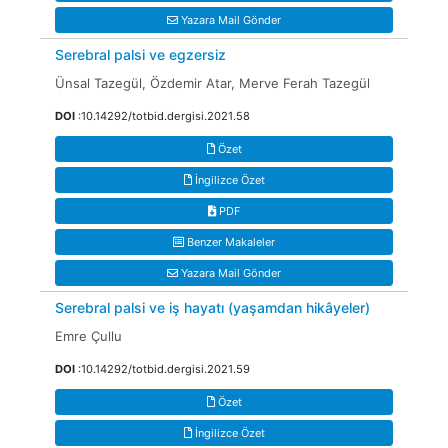
Yazara Mail Gönder
Serebral palsi ve egzersiz
Ünsal Tazegül, Özdemir Atar, Merve Ferah Tazegül
DOI
:10.14292/totbid.dergisi.2021.58
Özet
İngilizce Özet
PDF
Benzer Makaleler
Yazara Mail Gönder
Serebral palsi ve iş hayatı (yaşamdan hikâyeler)
Emre Çullu
DOI
:10.14292/totbid.dergisi.2021.59
Özet
İngilizce Özet