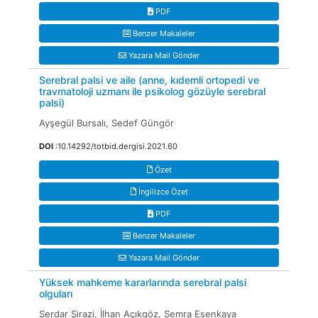
PDF
Benzer Makaleler
Yazara Mail Gönder
Serebral palsi ve aile (anne, kıdemli ortopedi ve
travmatoloji uzmanı ile psikolog gözüyle serebral
palsi)
Ayşegül Bursalı, Sedef Güngör
DOI
:10.14292/totbid.dergisi.2021.60
Özet
İngilizce Özet
PDF
Benzer Makaleler
Yazara Mail Gönder
Yüksek mahkeme kararlarında serebral palsi
olguları
Serdar Şirazi, İlhan Açıkgöz, Semra Esenkaya