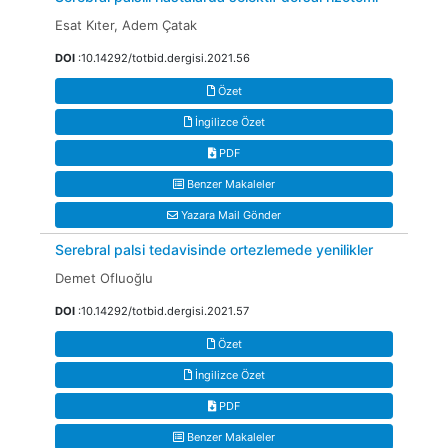
Esat Kıter, Adem Çatak
DOI
:10.14292/totbid.dergisi.2021.56
Özet
İngilizce Özet
PDF
Benzer Makaleler
Yazara Mail Gönder
Serebral palsi tedavisinde ortezlemede yenilikler
Demet Ofluoğlu
DOI
:10.14292/totbid.dergisi.2021.57
Özet
İngilizce Özet
PDF
Benzer Makaleler