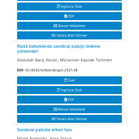
İngilizce Özet
PDF
Benzer Makaleler
Yazara Mail Gönder
Riskli bebeklerde serebral palsiyi önleme
yöntemleri
Abdullah Barış Akcan, Münevver Kaynak Türkmen
DOI
:10.14292/totbid.dergisi.2021.48
Özet
İngilizce Özet
PDF
Benzer Makaleler
Yazara Mail Gönder
Serebral palside erken tanı
Müge Ayanoğlu, Ayşe Tosun