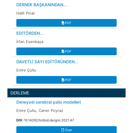
DERNEK BAŞKANINDAN...
Halit Pınar
PDF
EDİTÖRDEN...
İrfan Esenkaya
PDF
DAVETLİ SAYI EDİTÖRÜNDEN...
Emre Çullu
PDF
DERLEME
Deneysel serebral palsi modelleri
Emre Çullu, Caner Poyraz
DOI
:10.14292/totbid.dergisi.2021.47
Özet