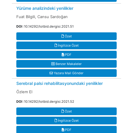
Yürüme analizindeki yenilikler
Fuat Bilgili, Cansu Sardoğan
DOI
:10.14292/totbid.dergisi.2021.51
Özet
İngilizce Özet
PDF
Benzer Makaleler
Yazara Mail Gönder
Serebral palsi rehabilitasyonundaki yenilikler
Özlem El
DOI
:10.14292/totbid.dergisi.2021.52
Özet
İngilizce Özet
PDF