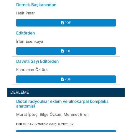
Dernek Başkanından
Halit Pınar
PDF
Editörden
İrfan Esenkaya
PDF
Davetli Sayı Editörden
Kahraman Öztürk
PDF
DERLEME
Distal radyoulnar eklem ve ulnokarpal kompleks
anatomisi
Murat İpteç, Bilge Özkan, Mehmet Eren
DOI
:10.14292/totbid.dergisi.2021.62