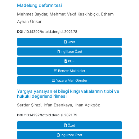
Madelung deformitesi
Mehmet Baydar, Mehmet Vakıf Keskinbıçkı, Ethem
Ayhan Ünkar
DOI
:10.14292/totbid.dergisi.2021.78
Özet
İngilizce Özet
PDF
Benzer Makaleler
Yazara Mail Gönder
Yargıya yansıyan el bileği kırığı vakalarının tıbbi ve
hukuki değerlendirilmesi
Serdar Şirazi, İrfan Esenkaya, İlhan Açıkgöz
DOI
:10.14292/totbid.dergisi.2021.79
Özet
İngilizce Özet