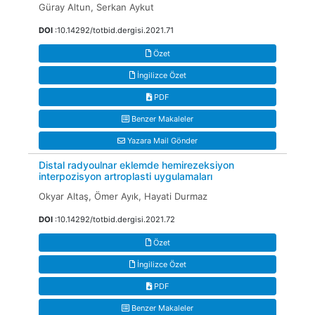
Güray Altun, Serkan Aykut
DOI
:10.14292/totbid.dergisi.2021.71
Özet
İngilizce Özet
PDF
Benzer Makaleler
Yazara Mail Gönder
Distal radyoulnar eklemde hemirezeksiyon
interpozisyon artroplasti uygulamaları
Okyar Altaş, Ömer Ayık, Hayati Durmaz
DOI
:10.14292/totbid.dergisi.2021.72
Özet
İngilizce Özet
PDF
Benzer Makaleler