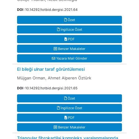
DOI
:10.14292/totbid.dergisi.2021.64
Özet
İngilizce Özet
PDF
Benzer Makaleler
Yazara Mail Gönder
El bileği ulnar taraf görüntülemesi
Müjgan Orman, Ahmet Alperen Öztürk
DOI
:10.14292/totbid.dergisi.2021.65
Özet
İngilizce Özet
PDF
Benzer Makaleler
Triangular fibrokartilaj kompleks yaralanmalarında