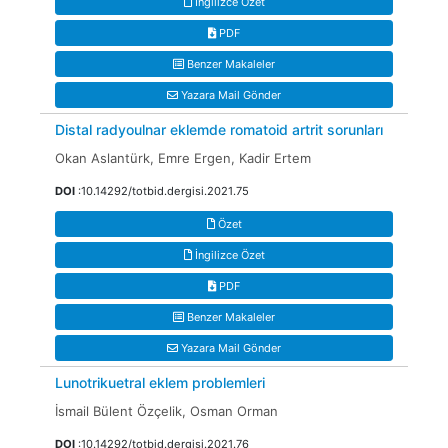
İngilizce Özet
PDF
Benzer Makaleler
Yazara Mail Gönder
Distal radyoulnar eklemde romatoid artrit sorunları
Okan Aslantürk, Emre Ergen, Kadir Ertem
DOI
:10.14292/totbid.dergisi.2021.75
Özet
İngilizce Özet
PDF
Benzer Makaleler
Yazara Mail Gönder
Lunotrikuetral eklem problemleri
İsmail Bülent Özçelik, Osman Orman
DOI
:10.14292/totbid.dergisi.2021.76