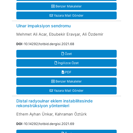
Benzer Makaleler
Yazara Mail Gönder
Ulnar impaksiyon sendromu
Mehmet Ali Acar, Ebubekir Eravşar, Ali Özdemir
DOI
:10.14292/totbid.dergisi.2021.68
Özet
İngilizce Özet
PDF
Benzer Makaleler
Yazara Mail Gönder
Distal radyoulnar eklem instabilitesinde
rekonstrüksiyon yöntemleri
Ethem Ayhan Ünkar, Kahraman Öztürk
DOI
:10.14292/totbid.dergisi.2021.69