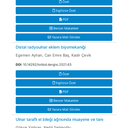
Özet
İngilizce Özet
PDF
Benzer Makaleler
Yazara Mail Gönder
Distal radyoulnar eklem biyomekaniği
Egemen Ayhan, Can Emre Baş, Kadir Çevik
DOI
:10.14292/totbid.dergisi.2021.63
Özet
İngilizce Özet
PDF
Benzer Makaleler
Yazara Mail Gönder
Ulnar taraflı el bileği ağrısında muayene ve tanı
Gökçe Yıldıran, Nebil Selimoğlu