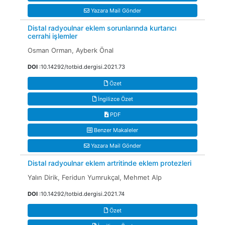
Yazara Mail Gönder
Distal radyoulnar eklem sorunlarında kurtarıcı
cerrahi işlemler
Osman Orman, Ayberk Önal
DOI
:10.14292/totbid.dergisi.2021.73
Özet
İngilizce Özet
PDF
Benzer Makaleler
Yazara Mail Gönder
Distal radyoulnar eklem artritinde eklem protezleri
Yalın Dirik, Feridun Yumrukçal, Mehmet Alp
DOI
:10.14292/totbid.dergisi.2021.74
Özet