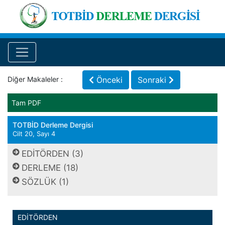
Diğer Makaleler :
Önceki
Sonraki
Tam PDF
TOTBİD Derleme Dergisi
Cilt 20, Sayı 4
EDİTÖRDEN (3)
DERLEME (18)
SÖZLÜK (1)
EDİTÖRDEN