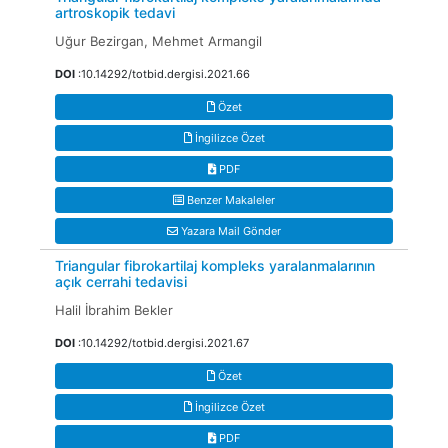
artroskopik tedavi
Uğur Bezirgan, Mehmet Armangil
DOI
:10.14292/totbid.dergisi.2021.66
Özet
İngilizce Özet
PDF
Benzer Makaleler
Yazara Mail Gönder
Triangular fibrokartilaj kompleks yaralanmalarının
açık cerrahi tedavisi
Halil İbrahim Bekler
DOI
:10.14292/totbid.dergisi.2021.67
Özet
İngilizce Özet
PDF