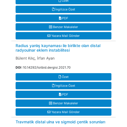
Özet
İngilizce Özet
PDF
Benzer Makaleler
Yazara Mail Gönder
Radius yanlış kaynaması ile birlikte olan distal
radyoulnar eklem instabilitesi
Bülent Kılıç, İrfan Ayan
DOI
:10.14292/totbid.dergisi.2021.70
Özet
İngilizce Özet
PDF
Benzer Makaleler
Yazara Mail Gönder
Travmatik distal ulna ve sigmoid çentik sorunları