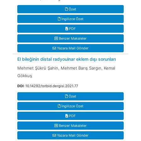
Özet
İngilizce Özet
PDF
Benzer Makaleler
Yazara Mail Gönder
El bileğinin distal radyoulnar eklem dışı sorunları
Mehmet Şükrü Şahin, Mehmet Barış Sargın, Kemal
Gökkuş
DOI
:10.14292/totbid.dergisi.2021.77
Özet
İngilizce Özet
PDF
Benzer Makaleler
Yazara Mail Gönder