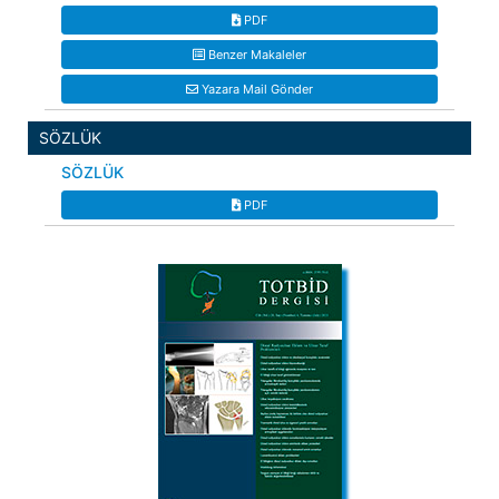
PDF
Benzer Makaleler
Yazara Mail Gönder
SÖZLÜK
SÖZLÜK
PDF