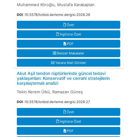
Muhammed Köroğlu, Mustafa Karakaplan
DOI
:10.5578/totbid.derleme.dergisi.2026.26
Özet
İngilizce Özet
PDF
Benzer Makaleler
Yazara Mail Gönder
Akut Aşil tendon rüptürlerinde güncel tedavi
yaklaşımları: Konservatif ve cerrahi stratejilerin
karşılaştırmalı analizi
Tekin Kerem Ülkü, Ramazan Güneş
DOI
:10.5578/totbid.derleme.dergisi.2026.27
Özet
İngilizce Özet
PDF