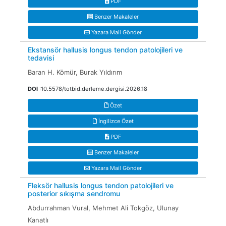
PDF
Benzer Makaleler
Yazara Mail Gönder
Ekstansör hallusis longus tendon patolojileri ve
tedavisi
Baran H. Kömür, Burak Yıldırım
DOI
:10.5578/totbid.derleme.dergisi.2026.18
Özet
İngilizce Özet
PDF
Benzer Makaleler
Yazara Mail Gönder
Fleksör hallusis longus tendon patolojileri ve
posterior sıkışma sendromu
Abdurrahman Vural, Mehmet Ali Tokgöz, Ulunay
Kanatlı