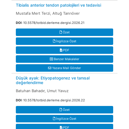
Tibialis anterior tendon patolojileri ve tedavisi
Mustafa Mert Terzi, Altuğ Tanrıöver
DOI
:10.5578/totbid.derleme.dergisi.2026.21
Özet
İngilizce Özet
PDF
Benzer Makaleler
Yazara Mail Gönder
Düşük ayak: Etiyopatogenez ve tanısal
değerlendirme
Batuhan Bahadır, Umut Yavuz
DOI
:10.5578/totbid.derleme.dergisi.2026.22
Özet
İngilizce Özet
PDF