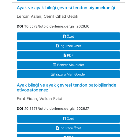
Ayak ve ayak bileği çevresi tendon biyomekaniği
Lercan Aslan, Cemil Cihad Gedik
DOI
:10.5578/totbid.derleme.dergisi.2026.16
Özet
İngilizce Özet
PDF
Benzer Makaleler
Yazara Mail Gönder
Ayak bileği ve ayak çevresi tendon patolojilerinde
etiyopatogenez
Fırat Fidan, Volkan Ezici
DOI
:10.5578/totbid.derleme.dergisi.2026.17
Özet
İngilizce Özet