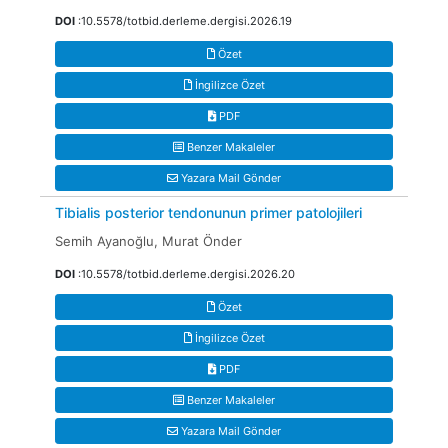
DOI
:10.5578/totbid.derleme.dergisi.2026.19
Özet
İngilizce Özet
PDF
Benzer Makaleler
Yazara Mail Gönder
Tibialis posterior tendonunun primer patolojileri
Semih Ayanoğlu, Murat Önder
DOI
:10.5578/totbid.derleme.dergisi.2026.20
Özet
İngilizce Özet
PDF
Benzer Makaleler
Yazara Mail Gönder