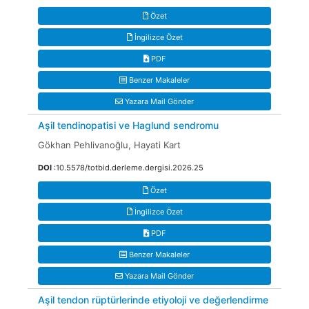
Özet
İngilizce Özet
PDF
Benzer Makaleler
Yazara Mail Gönder
Aşil tendinopatisi ve Haglund sendromu
Gökhan Pehlivanoğlu, Hayati Kart
DOI
:10.5578/totbid.derleme.dergisi.2026.25
Özet
İngilizce Özet
PDF
Benzer Makaleler
Yazara Mail Gönder
Aşil tendon rüptürlerinde etiyoloji ve değerlendirme