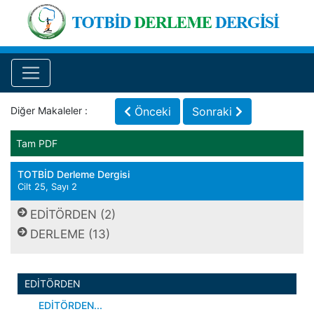
Diğer Makaleler :
Önceki
Sonraki
Tam PDF
TOTBİD Derleme Dergisi
Cilt 25, Sayı 2
EDİTÖRDEN (2)
DERLEME (13)
EDİTÖRDEN
EDİTÖRDEN...