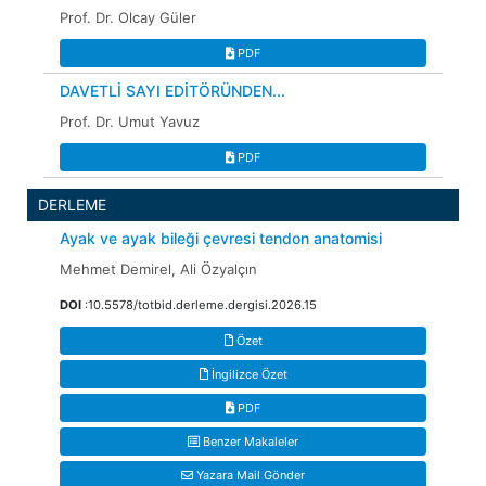
Prof. Dr. Olcay Güler
PDF
DAVETLİ SAYI EDİTÖRÜNDEN...
Prof. Dr. Umut Yavuz
PDF
DERLEME
Ayak ve ayak bileği çevresi tendon anatomisi
Mehmet Demirel, Ali Özyalçın
DOI
:10.5578/totbid.derleme.dergisi.2026.15
Özet
İngilizce Özet
PDF
Benzer Makaleler
Yazara Mail Gönder