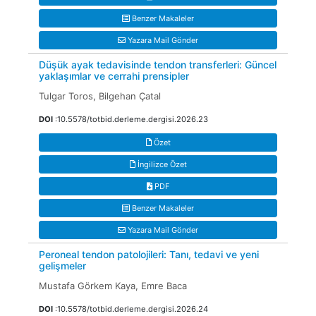
Benzer Makaleler
Yazara Mail Gönder
Düşük ayak tedavisinde tendon transferleri: Güncel
yaklaşımlar ve cerrahi prensipler
Tulgar Toros, Bilgehan Çatal
DOI
:10.5578/totbid.derleme.dergisi.2026.23
Özet
İngilizce Özet
PDF
Benzer Makaleler
Yazara Mail Gönder
Peroneal tendon patolojileri: Tanı, tedavi ve yeni
gelişmeler
Mustafa Görkem Kaya, Emre Baca
DOI
:10.5578/totbid.derleme.dergisi.2026.24