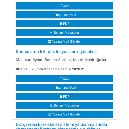
Özet
İngilizce Özet
PDF
Benzer Makaleler
Yazara Mail Gönder
Sporcularda kıkırdak lezyonlarının yönetimi
Mahmud Aydın, Serkan Sürücü, Mahir Mahiroğulları
DOI
:10.5578/totbid.derleme.dergisi.2026.12
Özet
İngilizce Özet
PDF
Benzer Makaleler
Yazara Mail Gönder
Diz çevresi kas-iskelet sistemi yaralanmalarında
ultrasonografi rehberliğinde tanı ve girişimler