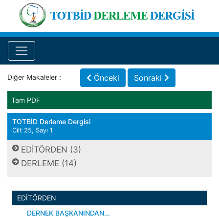
Diğer Makaleler :
Önceki
Sonraki
Tam PDF
TOTBİD Derleme Dergisi
Cilt 25, Sayı 1
EDİTÖRDEN (3)
DERLEME (14)
EDİTÖRDEN
DERNEK BAŞKANINDAN...