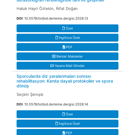
Haluk Hayri Öztekin, Rıfat Doğan
DOI
:10.5578/totbid.derleme.dergisi.2026.13
Özet
İngilizce Özet
PDF
Benzer Makaleler
Yazara Mail Gönder
Sporcularda diz yaralanmaları sonrası
rehabilitasyon: Kanıta dayalı protokoller ve spora
dönüş
Seçkin Şenışık
DOI
:10.5578/totbid.derleme.dergisi.2026.14
Özet
İngilizce Özet
PDF