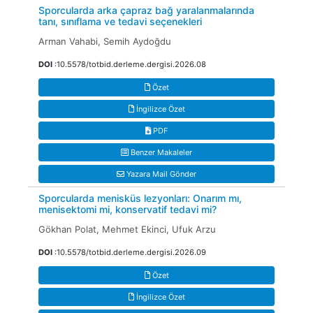
Sporcularda arka çapraz bağ yaralanmalarında
tanı, sınıflama ve tedavi seçenekleri
Arman Vahabi, Semih Aydoğdu
DOI
:10.5578/totbid.derleme.dergisi.2026.08
Özet
İngilizce Özet
PDF
Benzer Makaleler
Yazara Mail Gönder
Sporcularda menisküs lezyonları: Onarım mı,
menisektomi mi, konservatif tedavi mi?
Gökhan Polat, Mehmet Ekinci, Ufuk Arzu
DOI
:10.5578/totbid.derleme.dergisi.2026.09
Özet
İngilizce Özet