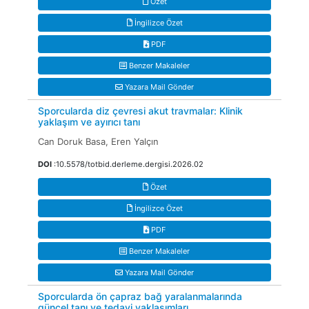
Özet
İngilizce Özet
PDF
Benzer Makaleler
Yazara Mail Gönder
Sporcularda diz çevresi akut travmalar: Klinik
yaklaşım ve ayırıcı tanı
Can Doruk Basa, Eren Yalçın
DOI
:10.5578/totbid.derleme.dergisi.2026.02
Özet
İngilizce Özet
PDF
Benzer Makaleler
Yazara Mail Gönder
Sporcularda ön çapraz bağ yaralanmalarında
güncel tanı ve tedavi yaklaşımları