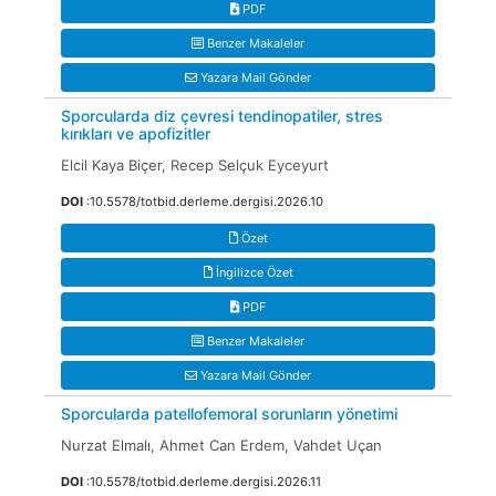
PDF
Benzer Makaleler
Yazara Mail Gönder
Sporcularda diz çevresi tendinopatiler, stres
kırıkları ve apofizitler
Elcil Kaya Biçer, Recep Selçuk Eyceyurt
DOI
:10.5578/totbid.derleme.dergisi.2026.10
Özet
İngilizce Özet
PDF
Benzer Makaleler
Yazara Mail Gönder
Sporcularda patellofemoral sorunların yönetimi
Nurzat Elmalı, Ahmet Can Erdem, Vahdet Uçan
DOI
:10.5578/totbid.derleme.dergisi.2026.11