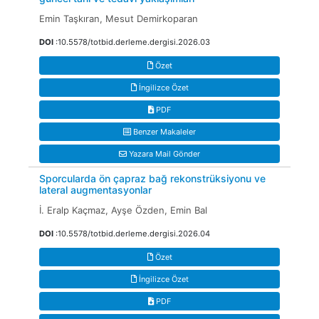
Emin Taşkıran, Mesut Demirkoparan
DOI
:10.5578/totbid.derleme.dergisi.2026.03
Özet
İngilizce Özet
PDF
Benzer Makaleler
Yazara Mail Gönder
Sporcularda ön çapraz bağ rekonstrüksiyonu ve
lateral augmentasyonlar
İ. Eralp Kaçmaz, Ayşe Özden, Emin Bal
DOI
:10.5578/totbid.derleme.dergisi.2026.04
Özet
İngilizce Özet
PDF