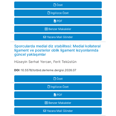
Özet
İngilizce Özet
PDF
Benzer Makaleler
Yazara Mail Gönder
Sporcularda medial diz stabilitesi: Medial kollateral
ligament ve posterior oblik ligament lezyonlarında
güncel yaklaşımlar
Hüseyin Serhat Yercan, Ferit Teküstün
DOI
:10.5578/totbid.derleme.dergisi.2026.07
Özet
İngilizce Özet
PDF
Benzer Makaleler
Yazara Mail Gönder