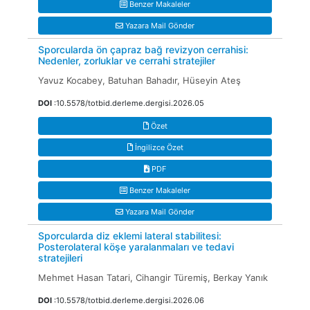
Benzer Makaleler
Yazara Mail Gönder
Sporcularda ön çapraz bağ revizyon cerrahisi:
Nedenler, zorluklar ve cerrahi stratejiler
Yavuz Kocabey, Batuhan Bahadır, Hüseyin Ateş
DOI
:10.5578/totbid.derleme.dergisi.2026.05
Özet
İngilizce Özet
PDF
Benzer Makaleler
Yazara Mail Gönder
Sporcularda diz eklemi lateral stabilitesi:
Posterolateral köşe yaralanmaları ve tedavi
stratejileri
Mehmet Hasan Tatari, Cihangir Türemiş, Berkay Yanık
DOI
:10.5578/totbid.derleme.dergisi.2026.06