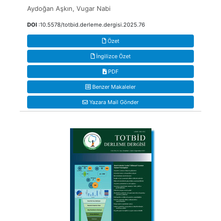
Aydoğan Aşkın, Vugar Nabi
DOI
:10.5578/totbid.derleme.dergisi.2025.76
Özet
İngilizce Özet
PDF
Benzer Makaleler
Yazara Mail Gönder