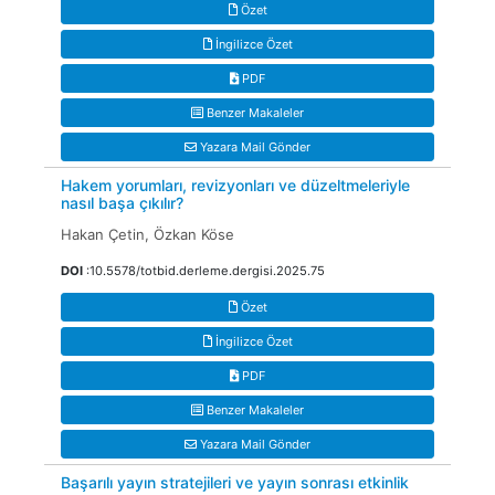
Özet
İngilizce Özet
PDF
Benzer Makaleler
Yazara Mail Gönder
Hakem yorumları, revizyonları ve düzeltmeleriyle
nasıl başa çıkılır?
Hakan Çetin, Özkan Köse
DOI
:10.5578/totbid.derleme.dergisi.2025.75
Özet
İngilizce Özet
PDF
Benzer Makaleler
Yazara Mail Gönder
Başarılı yayın stratejileri ve yayın sonrası etkinlik