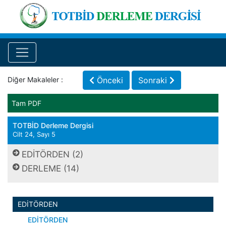
Diğer Makaleler :
Önceki
Sonraki
Tam PDF
TOTBİD Derleme Dergisi
Cilt 24, Sayı 5
EDİTÖRDEN (2)
DERLEME (14)
EDİTÖRDEN
EDİTÖRDEN