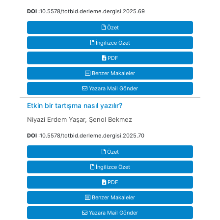
DOI
:10.5578/totbid.derleme.dergisi.2025.69
Özet
İngilizce Özet
PDF
Benzer Makaleler
Yazara Mail Gönder
Etkin bir tartışma nasıl yazılır?
Niyazi Erdem Yaşar, Şenol Bekmez
DOI
:10.5578/totbid.derleme.dergisi.2025.70
Özet
İngilizce Özet
PDF
Benzer Makaleler
Yazara Mail Gönder