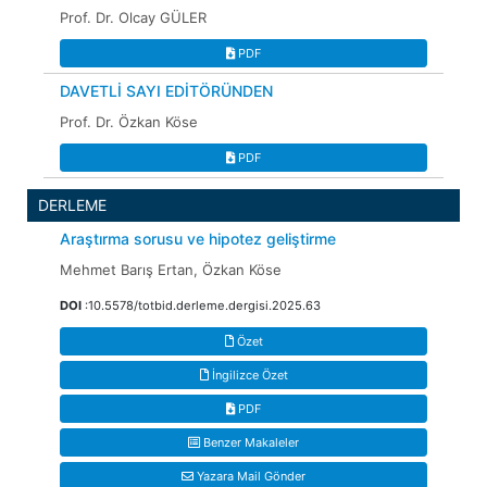
Prof. Dr. Olcay GÜLER
PDF
DAVETLİ SAYI EDİTÖRÜNDEN
Prof. Dr. Özkan Köse
PDF
DERLEME
Araştırma sorusu ve hipotez geliştirme
Mehmet Barış Ertan, Özkan Köse
DOI
:10.5578/totbid.derleme.dergisi.2025.63
Özet
İngilizce Özet
PDF
Benzer Makaleler
Yazara Mail Gönder