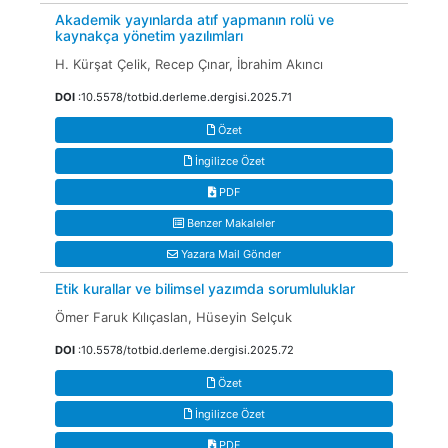
Akademik yayınlarda atıf yapmanın rolü ve
kaynakça yönetim yazılımları
H. Kürşat Çelik, Recep Çınar, İbrahim Akıncı
DOI
:10.5578/totbid.derleme.dergisi.2025.71
Özet
İngilizce Özet
PDF
Benzer Makaleler
Yazara Mail Gönder
Etik kurallar ve bilimsel yazımda sorumluluklar
Ömer Faruk Kılıçaslan, Hüseyin Selçuk
DOI
:10.5578/totbid.derleme.dergisi.2025.72
Özet
İngilizce Özet
PDF