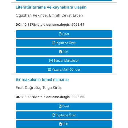
Literatür tarama ve kaynaklara ulaşım
Oğuzhan Pekince, Emrah Cevat Ercan
DOI
:10.5578/totbid.derleme.dergisi.2025.64
Özet
İngilizce Özet
PDF
Benzer Makaleler
Yazara Mail Gönder
Bir makalenin temel mimarisi
Fırat Doğruöz, Tolga Kirtiş
DOI
:10.5578/totbid.derleme.dergisi.2025.65
Özet
İngilizce Özet
PDF