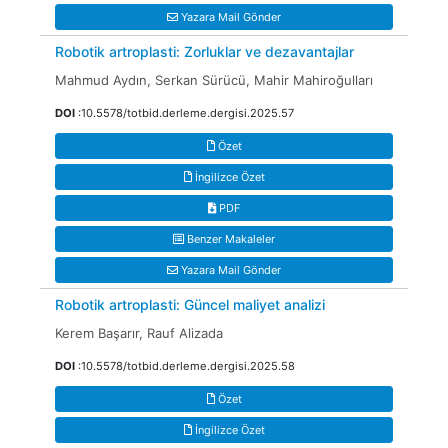
Yazara Mail Gönder
Robotik artroplasti: Zorluklar ve dezavantajlar
Mahmud Aydın, Serkan Sürücü, Mahir Mahiroğulları
DOI
:10.5578/totbid.derleme.dergisi.2025.57
Özet
İngilizce Özet
PDF
Benzer Makaleler
Yazara Mail Gönder
Robotik artroplasti: Güncel maliyet analizi
Kerem Başarır, Rauf Alizada
DOI
:10.5578/totbid.derleme.dergisi.2025.58
Özet
İngilizce Özet