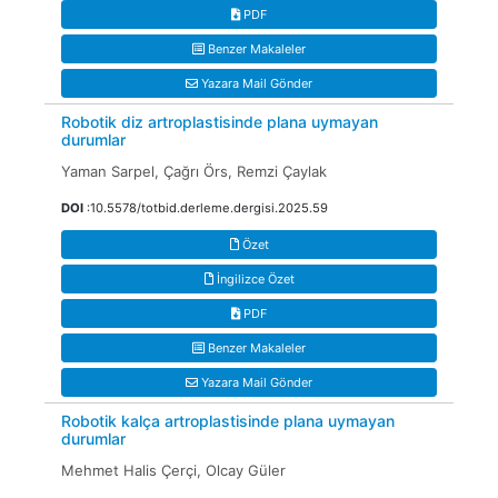
PDF
Benzer Makaleler
Yazara Mail Gönder
Robotik diz artroplastisinde plana uymayan
durumlar
Yaman Sarpel, Çağrı Örs, Remzi Çaylak
DOI
:10.5578/totbid.derleme.dergisi.2025.59
Özet
İngilizce Özet
PDF
Benzer Makaleler
Yazara Mail Gönder
Robotik kalça artroplastisinde plana uymayan
durumlar
Mehmet Halis Çerçi, Olcay Güler