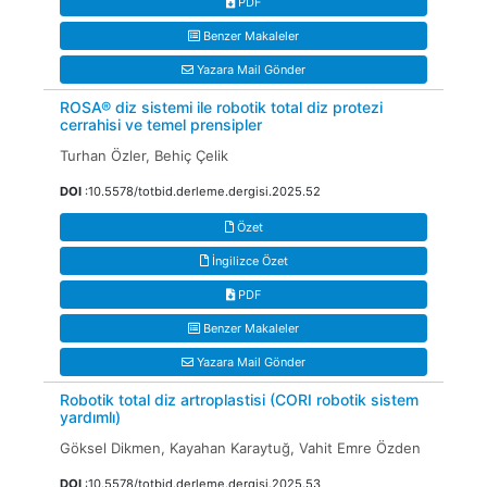
PDF
Benzer Makaleler
Yazara Mail Gönder
ROSA® diz sistemi ile robotik total diz protezi
cerrahisi ve temel prensipler
Turhan Özler, Behiç Çelik
DOI
:10.5578/totbid.derleme.dergisi.2025.52
Özet
İngilizce Özet
PDF
Benzer Makaleler
Yazara Mail Gönder
Robotik total diz artroplastisi (CORI robotik sistem
yardımlı)
Göksel Dikmen, Kayahan Karaytuğ, Vahit Emre Özden
DOI
:10.5578/totbid.derleme.dergisi.2025.53