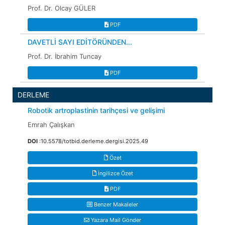
Prof. Dr. Olcay GÜLER
PDF
DAVETLİ SAYI EDİTÖRÜNDEN...
Prof. Dr. İbrahim Tuncay
PDF
DERLEME
Robotik artroplastinin tarihçesi ve gelişimi
Emrah Çalışkan
DOI
:10.5578/totbid.derleme.dergisi.2025.49
Özet
İngilizce Özet
PDF
Benzer Makaleler
Yazara Mail Gönder