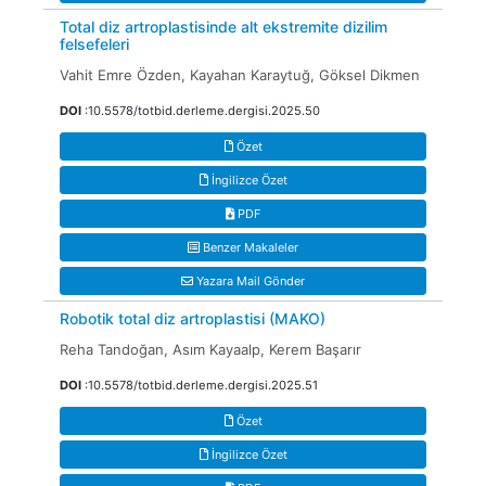
Total diz artroplastisinde alt ekstremite dizilim
felsefeleri
Vahit Emre Özden, Kayahan Karaytuğ, Göksel Dikmen
DOI
:10.5578/totbid.derleme.dergisi.2025.50
Özet
İngilizce Özet
PDF
Benzer Makaleler
Yazara Mail Gönder
Robotik total diz artroplastisi (MAKO)
Reha Tandoğan, Asım Kayaalp, Kerem Başarır
DOI
:10.5578/totbid.derleme.dergisi.2025.51
Özet
İngilizce Özet