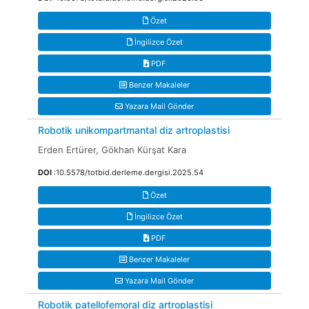
Özet
İngilizce Özet
PDF
Benzer Makaleler
Yazara Mail Gönder
Robotik unikompartmantal diz artroplastisi
Erden Ertürer, Gökhan Kürşat Kara
DOI
:10.5578/totbid.derleme.dergisi.2025.54
Özet
İngilizce Özet
PDF
Benzer Makaleler
Yazara Mail Gönder
Robotik patellofemoral diz artroplastisi