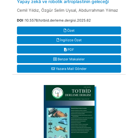
Yapay zekâ ve robotik artroplastinin geleceği
Cemil Yıldız, Özgür Selim Uysal, Abdurrahman Yılmaz
DOI
:10.5578/totbid.derleme.dergisi.2025.62
Özet
İngilizce Özet
PDF
Benzer Makaleler
Yazara Mail Gönder