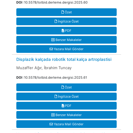
DOI
:10.5578/totbid.derleme.dergisi.2025.60
Özet
İngilizce Özet
PDF
Benzer Makaleler
Yazara Mail Gönder
Displazik kalçada robotik total kalça artroplastisi
Muzaffer Ağır, İbrahim Tuncay
DOI
:10.5578/totbid.derleme.dergisi.2025.61
Özet
İngilizce Özet
PDF
Benzer Makaleler
Yazara Mail Gönder