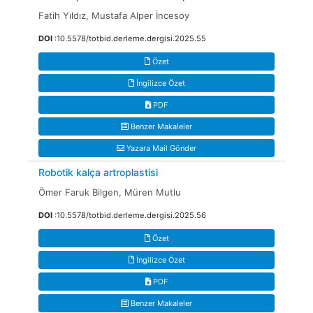
Fatih Yıldız, Mustafa Alper İncesoy
DOI
:10.5578/totbid.derleme.dergisi.2025.55
Özet
İngilizce Özet
PDF
Benzer Makaleler
Yazara Mail Gönder
Robotik kalça artroplastisi
Ömer Faruk Bilgen, Müren Mutlu
DOI
:10.5578/totbid.derleme.dergisi.2025.56
Özet
İngilizce Özet
PDF
Benzer Makaleler