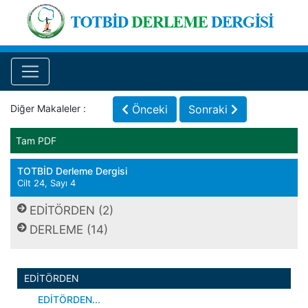
Diğer Makaleler :
Önceki
Sonraki
Tam PDF
TOTBİD Derleme Dergisi
Cilt 24, Sayı 4
EDİTÖRDEN (2)
DERLEME (14)
EDİTÖRDEN
EDİTÖRDEN...