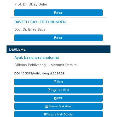
Prof. Dr. Olcay Güler
PDF
DAVETLİ SAYI EDİTÖRÜNDEN...
Doç. Dr. Emre Baca
PDF
DERLEME
Ayak birinci sıra anatomisi
Gökhan Pehlivanoğlu, Mehmet Demirel
DOI
:10.5578/totbid.dergisi.2024.39
Özet
İngilizce Özet
PDF
Benzer Makaleler
Yazara Mail Gönder