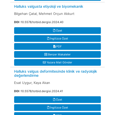
Halluks valgusta etiyoloji ve biyomekanik
Bilgehan Çatal, Mehmet Orçun Akkurt
DOI
:10.5578/totbid.dergisi.2024.40
Özet
İngilizce Özet
PDF
Benzer Makaleler
Yazara Mail Gönder
Halluks valgus deformitesinde klinik ve radyolojik
değerlendirme
Esat Uygur, Kaya Akan
DOI
:10.5578/totbid.dergisi.2024.41
Özet
İngilizce Özet