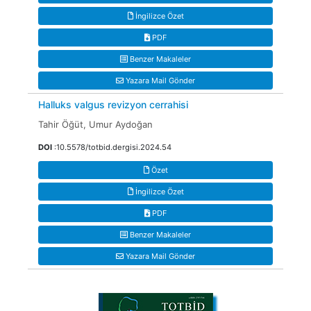
İngilizce Özet
PDF
Benzer Makaleler
Yazara Mail Gönder
Halluks valgus revizyon cerrahisi
Tahir Öğüt, Umur Aydoğan
DOI
:10.5578/totbid.dergisi.2024.54
Özet
İngilizce Özet
PDF
Benzer Makaleler
Yazara Mail Gönder