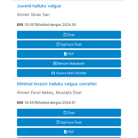
Juvenil halluks valgus
Ahmet Sinan Sarı
DOI
:10.5578/totbid.dergisi.2024.50
Özet
İngilizce Özet
PDF
Benzer Makaleler
Yazara Mail Gönder
Minimal invaziv halluks valgus cerrahisi
Ahmet Fevzi Kekeç, Mustafa Özer
DOI
:10.5578/totbid.dergisi.2024.51
Özet
İngilizce Özet
PDF