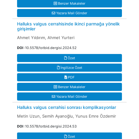
Benzer Makaleler
Yazara Mail Gönder
Halluks valgus cerrahisinde ikinci parmağa yönelik
girişimler
Ahmet Yıldırım, Ahmet Yurteri
DOI
:10.5578/totbid.dergisi.2024.52
Özet
İngilizce Özet
PDF
Benzer Makaleler
Yazara Mail Gönder
Halluks valgus cerrahisi sonrası komplikasyonlar
Metin Uzun, Semih Ayanoğlu, Yunus Emre Özdemir
DOI
:10.5578/totbid.dergisi.2024.53
Özet