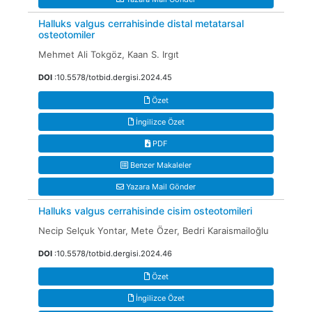
Halluks valgus cerrahisinde distal metatarsal
osteotomiler
Mehmet Ali Tokgöz, Kaan S. Irgıt
DOI
:10.5578/totbid.dergisi.2024.45
Özet
İngilizce Özet
PDF
Benzer Makaleler
Yazara Mail Gönder
Halluks valgus cerrahisinde cisim osteotomileri
Necip Selçuk Yontar, Mete Özer, Bedri Karaismailoğlu
DOI
:10.5578/totbid.dergisi.2024.46
Özet
İngilizce Özet