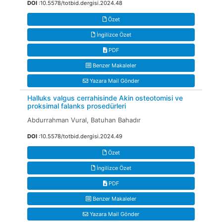
DOI
:10.5578/totbid.dergisi.2024.48
Özet
İngilizce Özet
PDF
Benzer Makaleler
Yazara Mail Gönder
Halluks valgus cerrahisinde Akin osteotomisi ve
proksimal falanks prosedürleri
Abdurrahman Vural, Batuhan Bahadır
DOI
:10.5578/totbid.dergisi.2024.49
Özet
İngilizce Özet
PDF
Benzer Makaleler
Yazara Mail Gönder