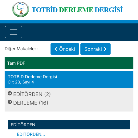
Diğer Makaleler :
Önceki
Sonraki
Tam PDF
TOTBİD Derleme Dergisi
Cilt 23, Sayı 4
EDİTÖRDEN (2)
DERLEME (16)
EDİTÖRDEN
EDİTÖRDEN...