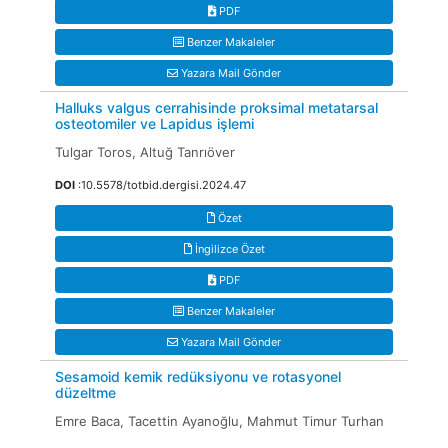
PDF
Benzer Makaleler
Yazara Mail Gönder
Halluks valgus cerrahisinde proksimal metatarsal
osteotomiler ve Lapidus işlemi
Tulgar Toros, Altuğ Tanrıöver
DOI
:10.5578/totbid.dergisi.2024.47
Özet
İngilizce Özet
PDF
Benzer Makaleler
Yazara Mail Gönder
Sesamoid kemik redüksiyonu ve rotasyonel
düzeltme
Emre Baca, Tacettin Ayanoğlu, Mahmut Timur Turhan