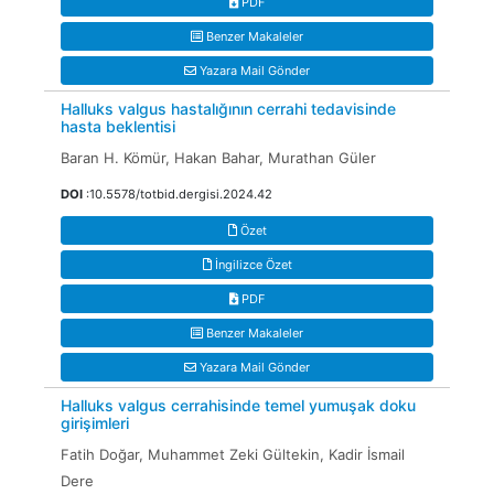
PDF
Benzer Makaleler
Yazara Mail Gönder
Halluks valgus hastalığının cerrahi tedavisinde
hasta beklentisi
Baran H. Kömür, Hakan Bahar, Murathan Güler
DOI
:10.5578/totbid.dergisi.2024.42
Özet
İngilizce Özet
PDF
Benzer Makaleler
Yazara Mail Gönder
Halluks valgus cerrahisinde temel yumuşak doku
girişimleri
Fatih Doğar, Muhammet Zeki Gültekin, Kadir İsmail
Dere