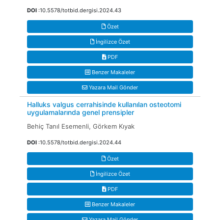
DOI
:10.5578/totbid.dergisi.2024.43
Özet
İngilizce Özet
PDF
Benzer Makaleler
Yazara Mail Gönder
Halluks valgus cerrahisinde kullanılan osteotomi
uygulamalarında genel prensipler
Behiç Tanıl Esemenli, Görkem Kıyak
DOI
:10.5578/totbid.dergisi.2024.44
Özet
İngilizce Özet
PDF
Benzer Makaleler
Yazara Mail Gönder