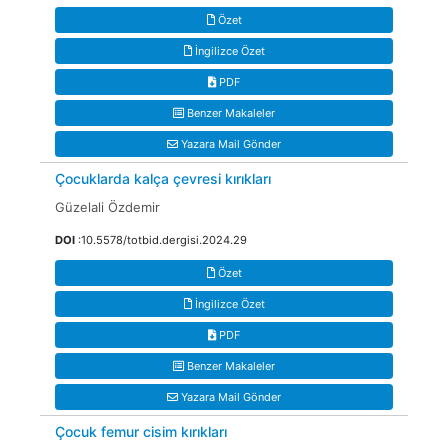
Özet
İngilizce Özet
PDF
Benzer Makaleler
Yazara Mail Gönder
Çocuklarda kalça çevresi kırıkları
Güzelali Özdemir
DOI
:10.5578/totbid.dergisi.2024.29
Özet
İngilizce Özet
PDF
Benzer Makaleler
Yazara Mail Gönder
Çocuk femur cisim kırıkları