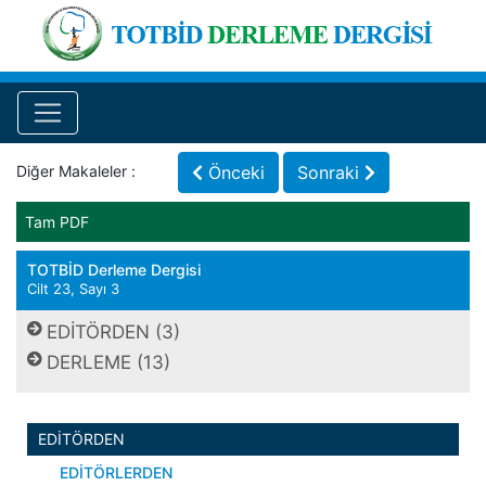
Diğer Makaleler :
Önceki
Sonraki
Tam PDF
TOTBİD Derleme Dergisi
Cilt 23, Sayı 3
EDİTÖRDEN (3)
DERLEME (13)
EDİTÖRDEN
EDİTÖRLERDEN