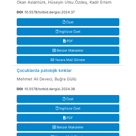
Okan Aslantürk, Hüseyin Utku Özdeş, Kadir Ertem
DOI
:10.5578/totbid.dergisi.2024.37
Özet
İngilizce Özet
PDF
Benzer Makaleler
Yazara Mail Gönder
Çocuklarda patolojik kırıklar
Mehmet Ali Deveci, Buğra Güllü
DOI
:10.5578/totbid.dergisi.2024.38
Özet
İngilizce Özet
PDF
Benzer Makaleler