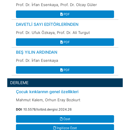
Prof. Dr. İrfan Esenkaya, Prof. Dr. Olcay Güler
PDF
DAVETLİ SAYI EDİTÖRLERİNDEN
Prof. Dr. Ufuk Özkaya, Prof. Dr. Ali Turgut
PDF
BEŞ YILIN ARDINDAN
Prof. Dr. İrfan Esenkaya
PDF
DERLEME
Çocuk kırıklarının genel özellikleri
Mahmut Kalem, Orhun Eray Bozkurt
DOI
:10.5578/totbid.dergisi.2024.26
Özet
İngilizce Özet