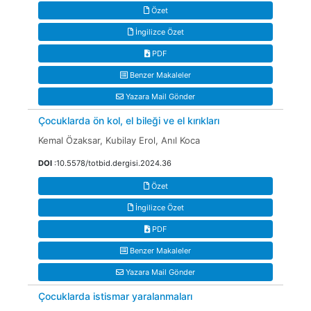
Özet
İngilizce Özet
PDF
Benzer Makaleler
Yazara Mail Gönder
Çocuklarda ön kol, el bileği ve el kırıkları
Kemal Özaksar, Kubilay Erol, Anıl Koca
DOI
:10.5578/totbid.dergisi.2024.36
Özet
İngilizce Özet
PDF
Benzer Makaleler
Yazara Mail Gönder
Çocuklarda istismar yaralanmaları