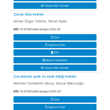
Yazara Mail Gönder
Çocuk tibia kırıkları
Ahmet Özgür Yıldırım, Tahsin Aydın
DOI
:10.5578/totbid.dergisi.2024.32
Özet
İngilizce Özet
PDF
Benzer Makaleler
Yazara Mail Gönder
Çocuklarda ayak ve ayak bileği kırıkları
Mehmet Cemalettin Aksoy, Sancar Bakırcıoğlu
DOI
:10.5578/totbid.dergisi.2024.33
Özet
İngilizce Özet