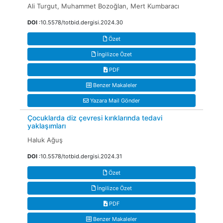
Ali Turgut, Muhammet Bozoğlan, Mert Kumbaracı
DOI
:10.5578/totbid.dergisi.2024.30
Özet
İngilizce Özet
PDF
Benzer Makaleler
Yazara Mail Gönder
Çocuklarda diz çevresi kırıklarında tedavi
yaklaşımları
Haluk Ağuş
DOI
:10.5578/totbid.dergisi.2024.31
Özet
İngilizce Özet
PDF
Benzer Makaleler