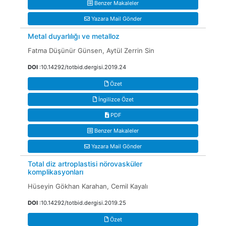
Benzer Makaleler
Yazara Mail Gönder
Metal duyarlılığı ve metalloz
Fatma Düşünür Günsen, Aytül Zerrin Sin
DOI
:10.14292/totbid.dergisi.2019.24
Özet
İngilizce Özet
PDF
Benzer Makaleler
Yazara Mail Gönder
Total diz artroplastisi nörovasküler
komplikasyonları
Hüseyin Gökhan Karahan, Cemil Kayalı
DOI
:10.14292/totbid.dergisi.2019.25
Özet