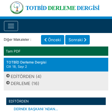
Diğer Makaleler :
Önceki
Sonraki
Tam PDF
TOTBİD Derleme Dergisi
Cilt 18, Sayı 2
EDİTÖRDEN (4)
DERLEME (16)
EDİTÖRDEN
DERNEK BAŞKANI`NDAN...