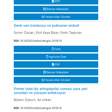
PDF
Benzer Makaleler
Yazara Mail Gönder
Derin ven trombozu ve pulmoner emboli
Soner Özcan, Elcil Kaya Biçer, Emin Taşkıran
DOI
:10.14292/totbid.dergisi.2019.14
Özet
İngilizce Özet
PDF
Benzer Makaleler
Yazara Mail Gönder
Primer total diz artroplastisi sonrası yara yeri
sorunları ve yüzeyel enfeksiyon
Bülent Özkurt, Ali Utkan
DOI
:10.14292/totbid.dergisi.2019.15