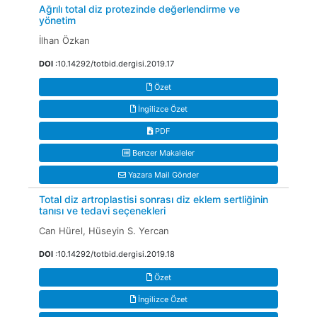
Ağrılı total diz protezinde değerlendirme ve
yönetim
İlhan Özkan
DOI
:10.14292/totbid.dergisi.2019.17
Özet
İngilizce Özet
PDF
Benzer Makaleler
Yazara Mail Gönder
Total diz artroplastisi sonrası diz eklem sertliğinin
tanısı ve tedavi seçenekleri
Can Hürel, Hüseyin S. Yercan
DOI
:10.14292/totbid.dergisi.2019.18
Özet
İngilizce Özet