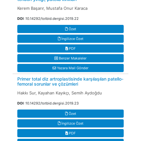
Kerem Başarır, Mustafa Onur Karaca
DOI
:10.14292/totbid.dergisi.2019.22
Özet
İngilizce Özet
PDF
Benzer Makaleler
Yazara Mail Gönder
Primer total diz artroplastisinde karşılaşılan patello-
femoral sorunlar ve çözümleri
Hakkı Sur, Kayahan Kayıkçı, Semih Aydoğdu
DOI
:10.14292/totbid.dergisi.2019.23
Özet
İngilizce Özet
PDF