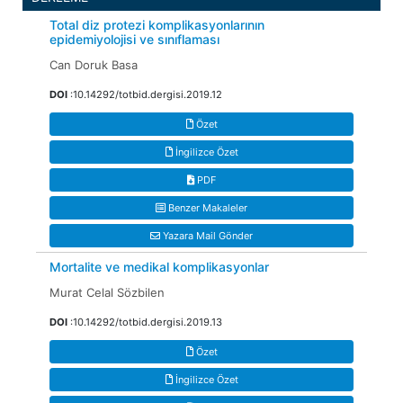
Total diz protezi komplikasyonlarının
epidemiyolojisi ve sınıflaması
Can Doruk Basa
DOI
:10.14292/totbid.dergisi.2019.12
Özet
İngilizce Özet
PDF
Benzer Makaleler
Yazara Mail Gönder
Mortalite ve medikal komplikasyonlar
Murat Celal Sözbilen
DOI
:10.14292/totbid.dergisi.2019.13
Özet
İngilizce Özet