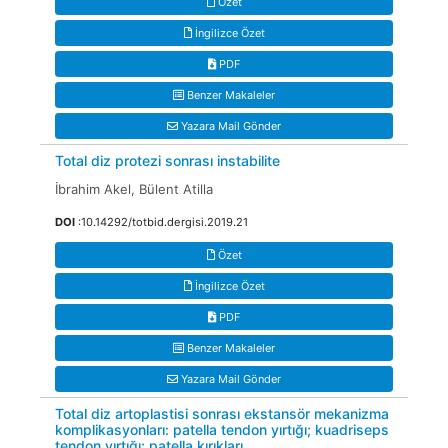
Özet
İngilizce Özet
PDF
Benzer Makaleler
Yazara Mail Gönder
Total diz protezi sonrası instabilite
İbrahim Akel, Bülent Atilla
DOI
:10.14292/totbid.dergisi.2019.21
Özet
İngilizce Özet
PDF
Benzer Makaleler
Yazara Mail Gönder
Total diz artoplastisi sonrası ekstansör mekanizma
komplikasyonları: patella tendon yırtığı; kuadriseps
tendon yırtığı; patella kırıkları