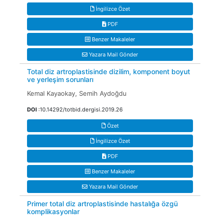
İngilizce Özet
PDF
Benzer Makaleler
Yazara Mail Gönder
Total diz artroplastisinde dizilim, komponent boyut
ve yerleşim sorunları
Kemal Kayaokay, Semih Aydoğdu
DOI
:10.14292/totbid.dergisi.2019.26
Özet
İngilizce Özet
PDF
Benzer Makaleler
Yazara Mail Gönder
Primer total diz artroplastisinde hastalığa özgü
komplikasyonlar