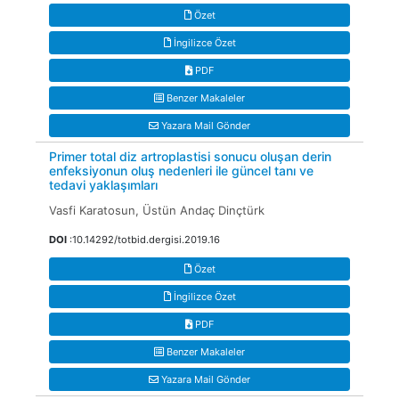
Özet
İngilizce Özet
PDF
Benzer Makaleler
Yazara Mail Gönder
Primer total diz artroplastisi sonucu oluşan derin
enfeksiyonun oluş nedenleri ile güncel tanı ve
tedavi yaklaşımları
Vasfi Karatosun, Üstün Andaç Dinçtürk
DOI
:10.14292/totbid.dergisi.2019.16
Özet
İngilizce Özet
PDF
Benzer Makaleler
Yazara Mail Gönder