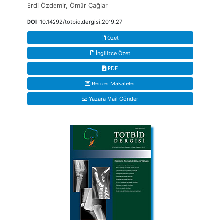
Erdi Özdemir, Ömür Çağlar
DOI
:10.14292/totbid.dergisi.2019.27
Özet
İngilizce Özet
PDF
Benzer Makaleler
Yazara Mail Gönder