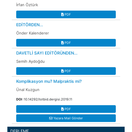
İrfan Öztürk
PDF
EDİTÖRDEN...
Önder Kalenderer
PDF
DAVETLİ SAYI EDİTÖRÜNDEN...
Semih Aydoğdu
PDF
Komplikasyon mu? Malpraktis mi?
Ünal Kuzgun
DOI
:10.14292/totbid.dergisi.2019.11
PDF
Yazara Mail Gönder
DERLEME