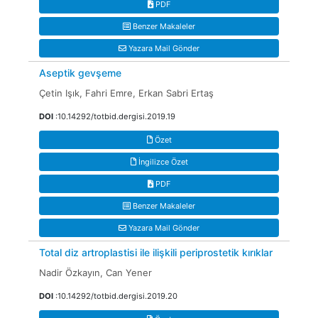
PDF
Benzer Makaleler
Yazara Mail Gönder
Aseptik gevşeme
Çetin Işık, Fahri Emre, Erkan Sabri Ertaş
DOI
:10.14292/totbid.dergisi.2019.19
Özet
İngilizce Özet
PDF
Benzer Makaleler
Yazara Mail Gönder
Total diz artroplastisi ile ilişkili periprostetik kırıklar
Nadir Özkayın, Can Yener
DOI
:10.14292/totbid.dergisi.2019.20