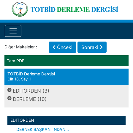
Diğer Makaleler :
Önceki
Sonraki
Tam PDF
TOTBİD Derleme Dergisi
Cilt 18, Sayı 1
EDİTÖRDEN (3)
DERLEME (10)
EDİTÖRDEN
DERNEK BAŞKANI`NDAN...