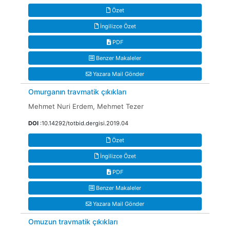
Özet
İngilizce Özet
PDF
Benzer Makaleler
Yazara Mail Gönder
Omurganın travmatik çıkıkları
Mehmet Nuri Erdem, Mehmet Tezer
DOI
:10.14292/totbid.dergisi.2019.04
Özet
İngilizce Özet
PDF
Benzer Makaleler
Yazara Mail Gönder
Omuzun travmatik çıkıkları