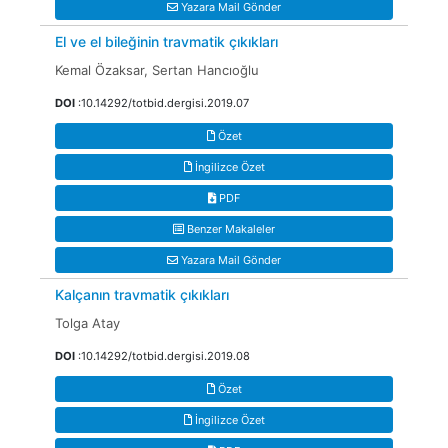
Yazara Mail Gönder
El ve el bileğinin travmatik çıkıkları
Kemal Özaksar, Sertan Hancıoğlu
DOI
:10.14292/totbid.dergisi.2019.07
Özet
İngilizce Özet
PDF
Benzer Makaleler
Yazara Mail Gönder
Kalçanın travmatik çıkıkları
Tolga Atay
DOI
:10.14292/totbid.dergisi.2019.08
Özet
İngilizce Özet