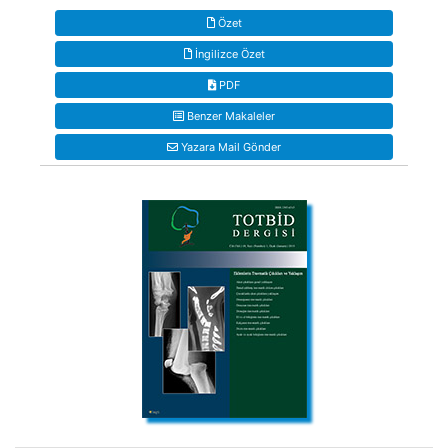
Özet
İngilizce Özet
PDF
Benzer Makaleler
Yazara Mail Gönder