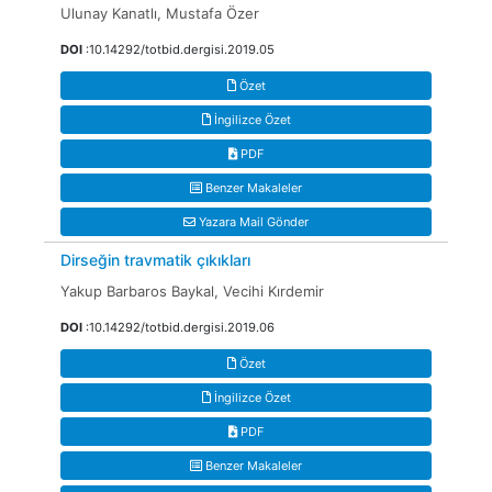
Ulunay Kanatlı, Mustafa Özer
DOI
:10.14292/totbid.dergisi.2019.05
Özet
İngilizce Özet
PDF
Benzer Makaleler
Yazara Mail Gönder
Dirseğin travmatik çıkıkları
Yakup Barbaros Baykal, Vecihi Kırdemir
DOI
:10.14292/totbid.dergisi.2019.06
Özet
İngilizce Özet
PDF
Benzer Makaleler