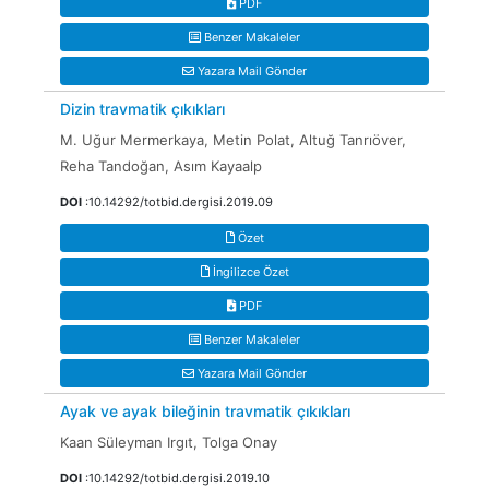
PDF
Benzer Makaleler
Yazara Mail Gönder
Dizin travmatik çıkıkları
M. Uğur Mermerkaya, Metin Polat, Altuğ Tanrıöver,
Reha Tandoğan, Asım Kayaalp
DOI
:10.14292/totbid.dergisi.2019.09
Özet
İngilizce Özet
PDF
Benzer Makaleler
Yazara Mail Gönder
Ayak ve ayak bileğinin travmatik çıkıkları
Kaan Süleyman Irgıt, Tolga Onay
DOI
:10.14292/totbid.dergisi.2019.10