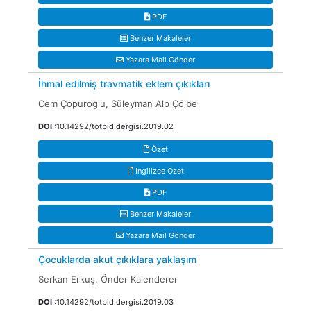
PDF
Benzer Makaleler
Yazara Mail Gönder
İhmal edilmiş travmatik eklem çıkıkları
Cem Çopuroğlu, Süleyman Alp Çölbe
DOI
:10.14292/totbid.dergisi.2019.02
Özet
İngilizce Özet
PDF
Benzer Makaleler
Yazara Mail Gönder
Çocuklarda akut çıkıklara yaklaşım
Serkan Erkuş, Önder Kalenderer
DOI
:10.14292/totbid.dergisi.2019.03