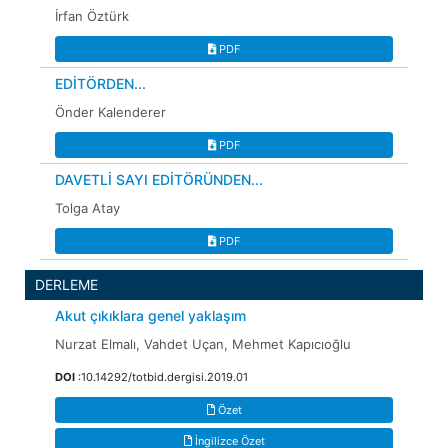
İrfan Öztürk
PDF
EDİTÖRDEN...
Önder Kalenderer
PDF
DAVETLİ SAYI EDİTÖRÜNDEN...
Tolga Atay
PDF
DERLEME
Akut çıkıklara genel yaklaşım
Nurzat Elmalı, Vahdet Uçan, Mehmet Kapıcıoğlu
DOI
:10.14292/totbid.dergisi.2019.01
Özet
İngilizce Özet