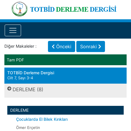
Diğer Makaleler :
Önceki
Sonraki
Tam PDF
TOTBİD Derleme Dergisi
Cilt 7, Sayı 3-4
DERLEME (8)
DERLEME
Çocuklarda El Bilek Kırıkları
Ömer Erçetin