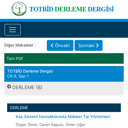
Diğer Makaleler :
Önceki
Sonraki
Tam PDF
TOTBİD Derleme Dergisi
Cilt 6, Sayı 1
DERLEME (8)
DERLEME
Kas Sistemi Hastalıklarında Nükleer Tıp Yöntemleri
Özgür Ömür, Ceren Kapulu, Ömer Uğur