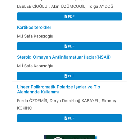
LEBLEBİCİOĞLU , Akın ÜZÜMCÜGİL, Tolga AYDOĞ
PDF
Kortikositeroidler
M.İ Safa Kapıcıoğlu
PDF
Steroid Olmayan Antiinflamatuar İlaçlar(NSAİİ)
M.İ Safa Kapıcıoğlu
PDF
Lineer Polikromatik Polarize Işınlar ve Tıp
Alanlarında Kullanımı
Ferda ÖZDEMİR, Derya Demirbağ KABAYEL, Siranuş
KOKİNO
PDF