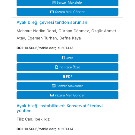
Benzer Makaleler
Yazara Mail Gönder
Ayak bileği çevresi tendon sorunları
Mahmut Nedim Doral, Gürhan Dönmez, Özgür Ahmet
Atay, Egemen Turhan, Defne Kaya
DOI
:10.5606/totbid.dergisi.2013.13
Özet
İngilizce Özet
PDF
Benzer Makaleler
Yazara Mail Gönder
Ayak bileği instabiliteleri: Konservatif tedavi
yöntemi
Filiz Can, İpek İkiz
DOI
:10.5606/totbid.dergisi.2013.14