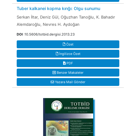
Tuber kalkanei kopma kırığı: Olgu sunumu
Serkan İltar, Deniz Gül, Oğuzhan Tanoğlu, K. Bahadır
Alemdaroğlu, Nevres H. Aydoğan
DOI
:10.5606/totbid.dergisi.2013.23
Özet
İngilizce Özet
PDF
Benzer Makaleler
Yazara Mail Gönder