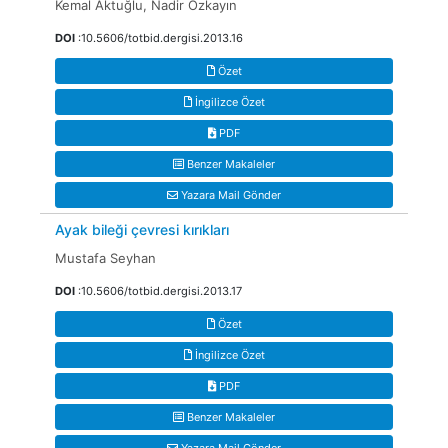
Kemal Aktuğlu, Nadir Özkayın
DOI
:10.5606/totbid.dergisi.2013.16
Özet
İngilizce Özet
PDF
Benzer Makaleler
Yazara Mail Gönder
Ayak bileği çevresi kırıkları
Mustafa Seyhan
DOI
:10.5606/totbid.dergisi.2013.17
Özet
İngilizce Özet
PDF
Benzer Makaleler