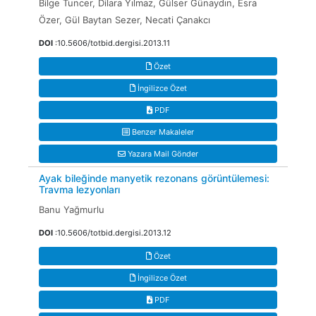
Bilge Tuncer, Dilara Yılmaz, Gülser Günaydın, Esra
Özer, Gül Baytan Sezer, Necati Çanakcı
DOI
:10.5606/totbid.dergisi.2013.11
Özet
İngilizce Özet
PDF
Benzer Makaleler
Yazara Mail Gönder
Ayak bileğinde manyetik rezonans görüntülemesi:
Travma lezyonları
Banu Yağmurlu
DOI
:10.5606/totbid.dergisi.2013.12
Özet
İngilizce Özet
PDF