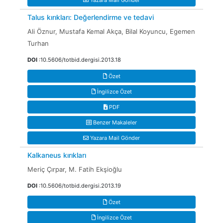
Yazara Mail Gönder
Talus kırıkları: Değerlendirme ve tedavi
Ali Öznur, Mustafa Kemal Akça, Bilal Koyuncu, Egemen
Turhan
DOI
:10.5606/totbid.dergisi.2013.18
Özet
İngilizce Özet
PDF
Benzer Makaleler
Yazara Mail Gönder
Kalkaneus kırıkları
Meriç Çırpar, M. Fatih Ekşioğlu
DOI
:10.5606/totbid.dergisi.2013.19
Özet
İngilizce Özet