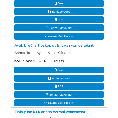
Özet
İngilizce Özet
PDF
Benzer Makaleler
Yazara Mail Gönder
Ayak bileği artroskopisi: Endikasyon ve teknik
Ahmet Turan Aydın, Kemal Gökkuş
DOI
:10.5606/totbid.dergisi.2013.15
Özet
İngilizce Özet
PDF
Benzer Makaleler
Yazara Mail Gönder
Tibia pilon kırıklarında cerrahi yaklaşımlar