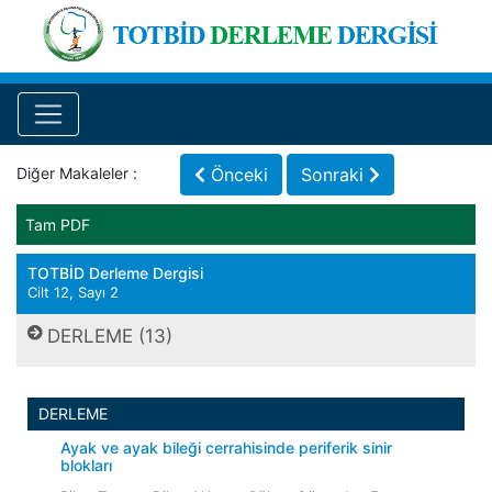
Diğer Makaleler :
Önceki
Sonraki
Tam PDF
TOTBİD Derleme Dergisi
Cilt 12, Sayı 2
DERLEME (13)
DERLEME
Ayak ve ayak bileği cerrahisinde periferik sinir
blokları