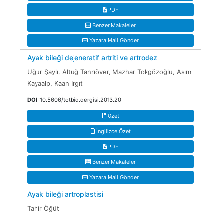
PDF
Benzer Makaleler
Yazara Mail Gönder
Ayak bileği dejeneratif artriti ve artrodez
Uğur Şaylı, Altuğ Tanrıöver, Mazhar Tokgözoğlu, Asım
Kayaalp, Kaan Irgıt
DOI
:10.5606/totbid.dergisi.2013.20
Özet
İngilizce Özet
PDF
Benzer Makaleler
Yazara Mail Gönder
Ayak bileği artroplastisi
Tahir Öğüt