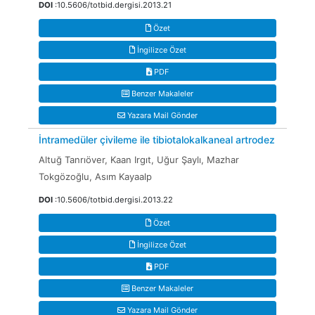
DOI
:10.5606/totbid.dergisi.2013.21
Özet
İngilizce Özet
PDF
Benzer Makaleler
Yazara Mail Gönder
İntramedüler çivileme ile tibiotalokalkaneal artrodez
Altuğ Tanrıöver, Kaan Irgıt, Uğur Şaylı, Mazhar
Tokgözoğlu, Asım Kayaalp
DOI
:10.5606/totbid.dergisi.2013.22
Özet
İngilizce Özet
PDF
Benzer Makaleler
Yazara Mail Gönder