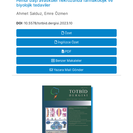
Femur başı avasküler nekrozunda farmakolojik ve
biyolojik tedaviler
Ahmet Salduz, Emre Özmen
DOI
:10.5578/totbid.dergisi.2023.10
Özet
İngilizce Özet
PDF
Benzer Makaleler
Yazara Mail Gönder