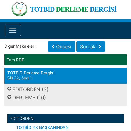
Diğer Makaleler :
Önceki
Sonraki
Tam PDF
TOTBİD Derleme Dergisi
Cilt 22, Sayı 1
EDİTÖRDEN (3)
DERLEME (10)
EDİTÖRDEN
TOTBİD YK BAŞKANINDAN