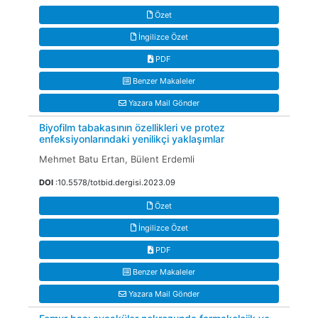
Özet
İngilizce Özet
PDF
Benzer Makaleler
Yazara Mail Gönder
Biyofilm tabakasının özellikleri ve protez
enfeksiyonlarındaki yenilikçi yaklaşımlar
Mehmet Batu Ertan, Bülent Erdemli
DOI
:10.5578/totbid.dergisi.2023.09
Özet
İngilizce Özet
PDF
Benzer Makaleler
Yazara Mail Gönder