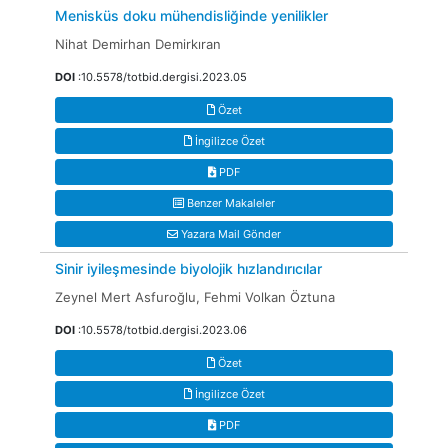
Menisküs doku mühendisliğinde yenilikler
Nihat Demirhan Demirkıran
DOI
:10.5578/totbid.dergisi.2023.05
Özet
İngilizce Özet
PDF
Benzer Makaleler
Yazara Mail Gönder
Sinir iyileşmesinde biyolojik hızlandırıcılar
Zeynel Mert Asfuroğlu, Fehmi Volkan Öztuna
DOI
:10.5578/totbid.dergisi.2023.06
Özet
İngilizce Özet
PDF