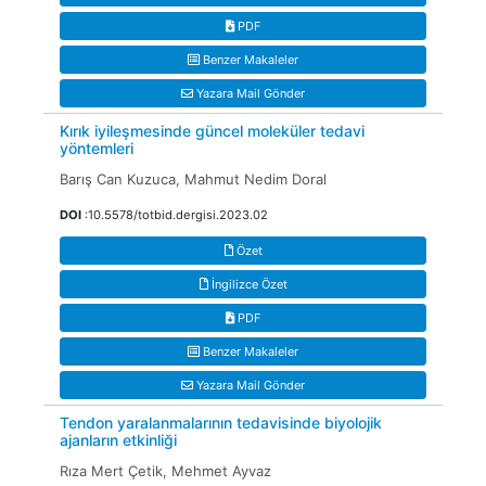
PDF
Benzer Makaleler
Yazara Mail Gönder
Kırık iyileşmesinde güncel moleküler tedavi
yöntemleri
Barış Can Kuzuca, Mahmut Nedim Doral
DOI
:10.5578/totbid.dergisi.2023.02
Özet
İngilizce Özet
PDF
Benzer Makaleler
Yazara Mail Gönder
Tendon yaralanmalarının tedavisinde biyolojik
ajanların etkinliği
Rıza Mert Çetik, Mehmet Ayvaz