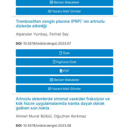
Benzer Makaleler
Yazara Mail Gönder
Trombositten zengin plazma (PRP)`nın artrozlu
dizlerde etkinliği
Alparslan Yurtbay, Ferhat Say
DOI
:10.5578/totbid.dergisi.2023.07
Özet
İngilizce Özet
PDF
Benzer Makaleler
Yazara Mail Gönder
Artrozlu eklemlerde stromal vasküler fraksiyon ve
kök hücre uygulamalarında kanıta dayalı olarak
gelinen son nokta
Ahmet Murat Bülbül, Oğuzhan Korkmaz
DOI
:10.5578/totbid.dergisi.2023.08