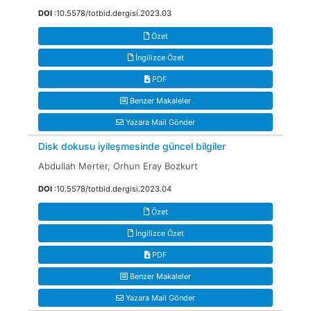
DOI
:10.5578/totbid.dergisi.2023.03
Özet
İngilizce Özet
PDF
Benzer Makaleler
Yazara Mail Gönder
Disk dokusu iyileşmesinde güncel bilgiler
Abdullah Merter, Orhun Eray Bozkurt
DOI
:10.5578/totbid.dergisi.2023.04
Özet
İngilizce Özet
PDF
Benzer Makaleler
Yazara Mail Gönder