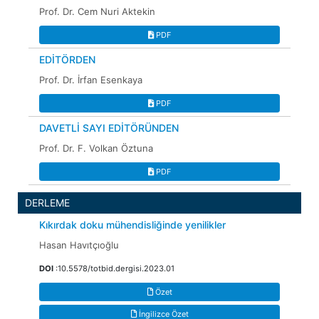
Prof. Dr. Cem Nuri Aktekin
PDF
EDİTÖRDEN
Prof. Dr. İrfan Esenkaya
PDF
DAVETLİ SAYI EDİTÖRÜNDEN
Prof. Dr. F. Volkan Öztuna
PDF
DERLEME
Kıkırdak doku mühendisliğinde yenilikler
Hasan Havıtçıoğlu
DOI
:10.5578/totbid.dergisi.2023.01
Özet
İngilizce Özet