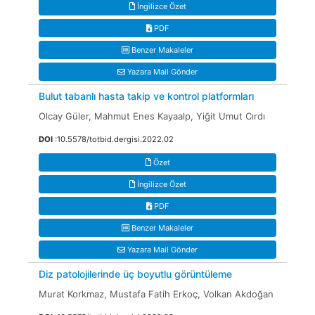
İngilizce Özet
PDF
Benzer Makaleler
Yazara Mail Gönder
Bulut tabanlı hasta takip ve kontrol platformları
Olcay Güler, Mahmut Enes Kayaalp, Yiğit Umut Cırdı
DOI
:10.5578/totbid.dergisi.2022.02
Özet
İngilizce Özet
PDF
Benzer Makaleler
Yazara Mail Gönder
Diz patolojilerinde üç boyutlu görüntüleme
Murat Korkmaz, Mustafa Fatih Erkoç, Volkan Akdoğan