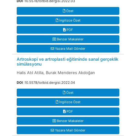
DOI
:10.5578/totbid.dergisi.2022.03
Özet
İngilizce Özet
PDF
Benzer Makaleler
Yazara Mail Gönder
Artroskopi ve artroplasti eğitiminde sanal gerçeklik
simülasyonu
Halis Atıl Atilla, Burak Menderes Akdoğan
DOI
:10.5578/totbid.dergisi.2022.04
Özet
İngilizce Özet
PDF
Benzer Makaleler
Yazara Mail Gönder