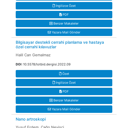
İngilizce Özet
PDF
Benzer Makaleler
Yazara Mail Gönder
Bilgisayar destekli cerrahi planlama ve hastaya
özel cerrahi kılavuzlar
Halil Can Gemalmaz
DOI
:10.5578/totbid.dergisi.2022.09
Özet
İngilizce Özet
PDF
Benzer Makaleler
Yazara Mail Gönder
Nano artroskopi
Yusuf Erdem, Çağrı Neyişci