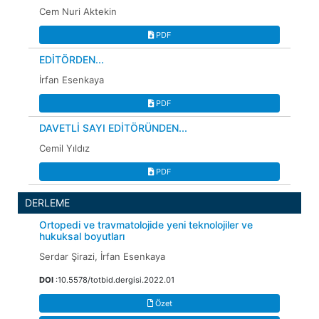
Cem Nuri Aktekin
PDF
EDİTÖRDEN...
İrfan Esenkaya
PDF
DAVETLİ SAYI EDİTÖRÜNDEN...
Cemil Yıldız
PDF
DERLEME
Ortopedi ve travmatolojide yeni teknolojiler ve
hukuksal boyutları
Serdar Şirazi, İrfan Esenkaya
DOI
:10.5578/totbid.dergisi.2022.01
Özet