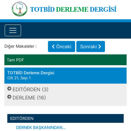
Diğer Makaleler :
Önceki
Sonraki
Tam PDF
TOTBİD Derleme Dergisi
Cilt 21, Sayı 1
EDİTÖRDEN (3)
DERLEME (16)
EDİTÖRDEN
DERNEK BAŞKANINDAN...