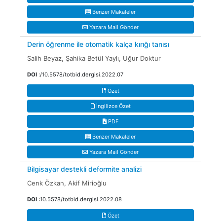
Benzer Makaleler
Yazara Mail Gönder
Derin öğrenme ile otomatik kalça kırığı tanısı
Salih Beyaz, Şahika Betül Yaylı, Uğur Doktur
DOI
:/10.5578/totbid.dergisi.2022.07
Özet
İngilizce Özet
PDF
Benzer Makaleler
Yazara Mail Gönder
Bilgisayar destekli deformite analizi
Cenk Özkan, Akif Mirioğlu
DOI
:10.5578/totbid.dergisi.2022.08
Özet