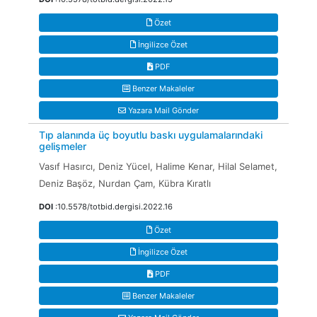
Özet
İngilizce Özet
PDF
Benzer Makaleler
Yazara Mail Gönder
Tıp alanında üç boyutlu baskı uygulamalarındaki
gelişmeler
Vasıf Hasırcı, Deniz Yücel, Halime Kenar, Hilal Selamet,
Deniz Başöz, Nurdan Çam, Kübra Kıratlı
DOI
:10.5578/totbid.dergisi.2022.16
Özet
İngilizce Özet
PDF
Benzer Makaleler