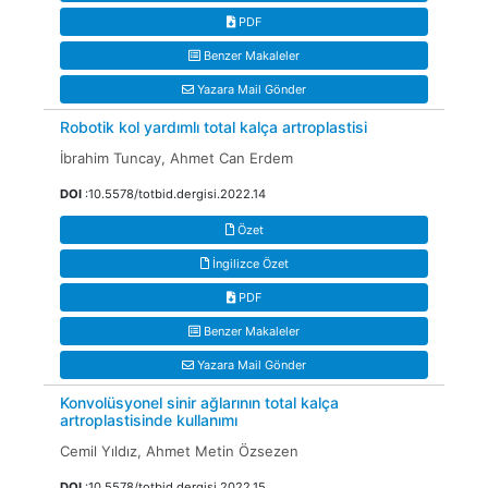
PDF
Benzer Makaleler
Yazara Mail Gönder
Robotik kol yardımlı total kalça artroplastisi
İbrahim Tuncay, Ahmet Can Erdem
DOI
:10.5578/totbid.dergisi.2022.14
Özet
İngilizce Özet
PDF
Benzer Makaleler
Yazara Mail Gönder
Konvolüsyonel sinir ağlarının total kalça
artroplastisinde kullanımı
Cemil Yıldız, Ahmet Metin Özsezen
DOI
:10.5578/totbid.dergisi.2022.15