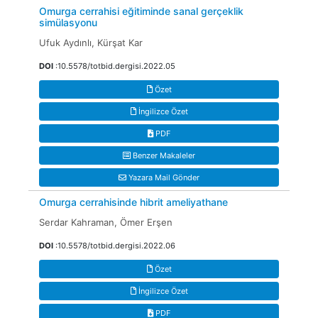
Omurga cerrahisi eğitiminde sanal gerçeklik
simülasyonu
Ufuk Aydınlı, Kürşat Kar
DOI
:10.5578/totbid.dergisi.2022.05
Özet
İngilizce Özet
PDF
Benzer Makaleler
Yazara Mail Gönder
Omurga cerrahisinde hibrit ameliyathane
Serdar Kahraman, Ömer Erşen
DOI
:10.5578/totbid.dergisi.2022.06
Özet
İngilizce Özet
PDF