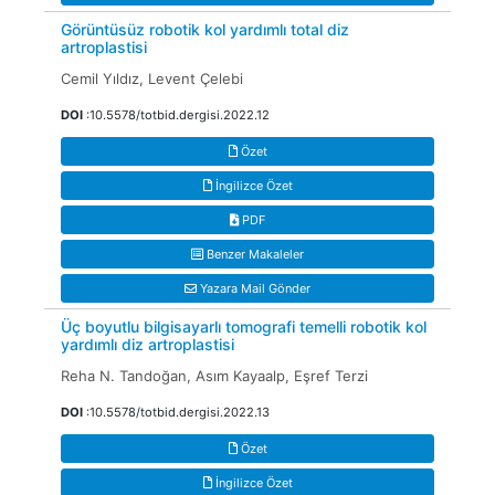
Görüntüsüz robotik kol yardımlı total diz
artroplastisi
Cemil Yıldız, Levent Çelebi
DOI
:10.5578/totbid.dergisi.2022.12
Özet
İngilizce Özet
PDF
Benzer Makaleler
Yazara Mail Gönder
Üç boyutlu bilgisayarlı tomografi temelli robotik kol
yardımlı diz artroplastisi
Reha N. Tandoğan, Asım Kayaalp, Eşref Terzi
DOI
:10.5578/totbid.dergisi.2022.13
Özet
İngilizce Özet