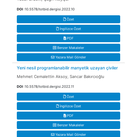
DOI
:10.5578/totbid.dergisi.2022.10
Özet
İngilizce Özet
PDF
Benzer Makaleler
Yazara Mail Gönder
Yeni nesil programlanabilir manyetik uzayan çiviler
Mehmet Cemalettin Aksoy, Sancar Bakırcıoğlu
DOI
:10.5578/totbid.dergisi.2022.11
Özet
İngilizce Özet
PDF
Benzer Makaleler
Yazara Mail Gönder