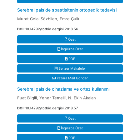
Serebral palside spastisitenin ortopedik tedavisi
Murat Celal Sözbilen, Emre Çullu
DOI
:10.14292/totbid.dergisi.2018.56
Özet
İngilizce Özet
PDF
Benzer Makaleler
Yazara Mail Gönder
Serebral palside cihazlama ve ortez kullanımı
Fuat Bilgili, Yener Temelli, N. Ekin Akalan
DOI
:10.14292/totbid.dergisi.2018.57
Özet
İngilizce Özet
PDF