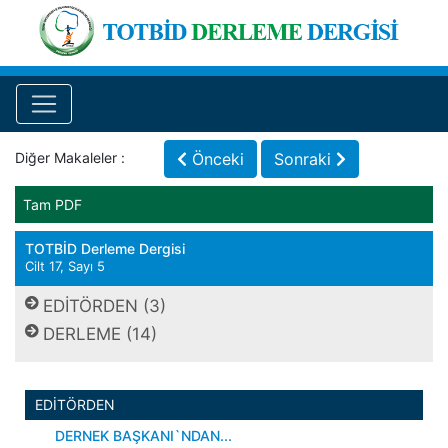
Diğer Makaleler :
Önceki
Sonraki
Tam PDF
TOTBİD Derleme Dergisi
Cilt 17, Sayı 5
EDİTÖRDEN (3)
DERLEME (14)
EDİTÖRDEN
DERNEK BAŞKANI`NDAN...