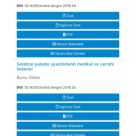
DOI
:10.14292/totbid.dergisi.2018.54
Özet
İngilizce Özet
PDF
Benzer Makaleler
Yazara Mail Gönder
Serebral palside spastisitenin medikal ve cerrahi
tedavisi
Burcu Göker
DOI
:10.14292/totbid.dergisi.2018.55
Özet
İngilizce Özet
PDF
Benzer Makaleler
Yazara Mail Gönder