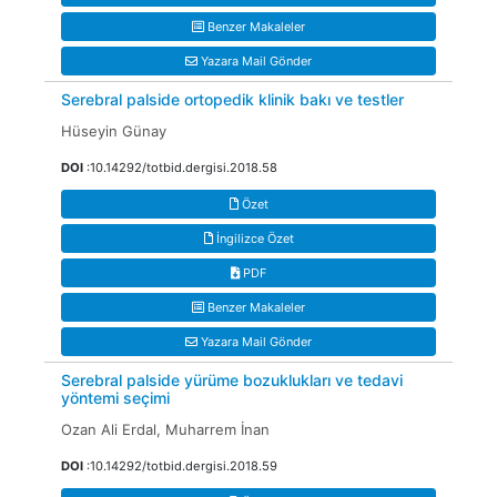
Benzer Makaleler
Yazara Mail Gönder
Serebral palside ortopedik klinik bakı ve testler
Hüseyin Günay
DOI
:10.14292/totbid.dergisi.2018.58
Özet
İngilizce Özet
PDF
Benzer Makaleler
Yazara Mail Gönder
Serebral palside yürüme bozuklukları ve tedavi
yöntemi seçimi
Ozan Ali Erdal, Muharrem İnan
DOI
:10.14292/totbid.dergisi.2018.59