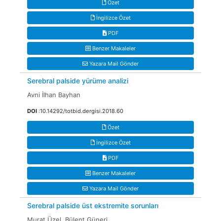
Özet
İngilizce Özet
PDF
Benzer Makaleler
Yazara Mail Gönder
Serebral palside yürüme analizi
Avni İlhan Bayhan
DOI
:10.14292/totbid.dergisi.2018.60
Özet
İngilizce Özet
PDF
Benzer Makaleler
Yazara Mail Gönder
Serebral palside üst ekstremite sorunları
Murat Üzel, Bülent Güneri