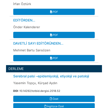
İrfan Öztürk
PDF
EDİTÖRDEN...
Önder Kalenderer
PDF
DAVETLİ SAYI EDİTÖRÜNDEN...
Mehmet Bartu Sarısözen
PDF
DERLEME
Serebral palsi –epidemiyoloji, etiyoloji ve patoloji
Yasemin Topçu, Kürşad Aydın
DOI
:10.14292/totbid.dergisi.2018.52
Özet
İngilizce Özet