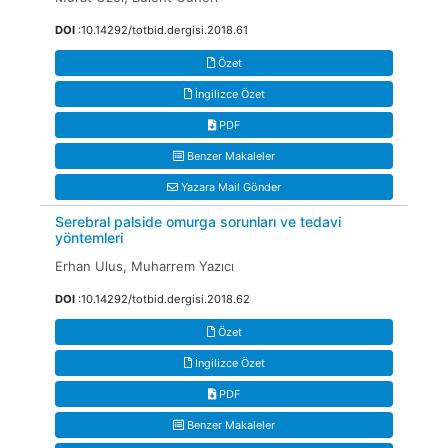
DOI
:10.14292/totbid.dergisi.2018.61
Özet
İngilizce Özet
PDF
Benzer Makaleler
Yazara Mail Gönder
Serebral palside omurga sorunları ve tedavi
yöntemleri
Erhan Ulus, Muharrem Yazıcı
DOI
:10.14292/totbid.dergisi.2018.62
Özet
İngilizce Özet
PDF
Benzer Makaleler