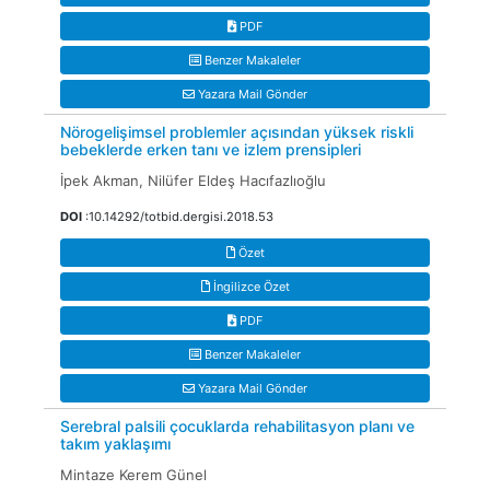
PDF
Benzer Makaleler
Yazara Mail Gönder
Nörogelişimsel problemler açısından yüksek riskli
bebeklerde erken tanı ve izlem prensipleri
İpek Akman, Nilüfer Eldeş Hacıfazlıoğlu
DOI
:10.14292/totbid.dergisi.2018.53
Özet
İngilizce Özet
PDF
Benzer Makaleler
Yazara Mail Gönder
Serebral palsili çocuklarda rehabilitasyon planı ve
takım yaklaşımı
Mintaze Kerem Günel