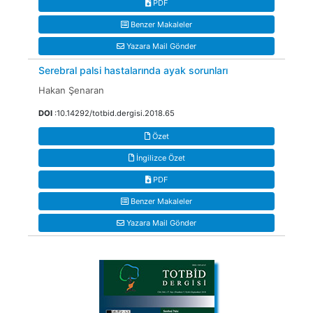
PDF
Benzer Makaleler
Yazara Mail Gönder
Serebral palsi hastalarında ayak sorunları
Hakan Şenaran
DOI
:10.14292/totbid.dergisi.2018.65
Özet
İngilizce Özet
PDF
Benzer Makaleler
Yazara Mail Gönder