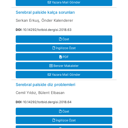
Yazara Mail Gönder
Serebral palside kalça sorunları
Serkan Erkuş, Önder Kalenderer
DOI
:10.14292/totbid.dergisi.2018.63
Özet
İngilizce Özet
PDF
Benzer Makaleler
Yazara Mail Gönder
Serebral palside diz problemleri
Cemil Yıldız, Bülent Elbasan
DOI
:10.14292/totbid.dergisi.2018.64
Özet
İngilizce Özet