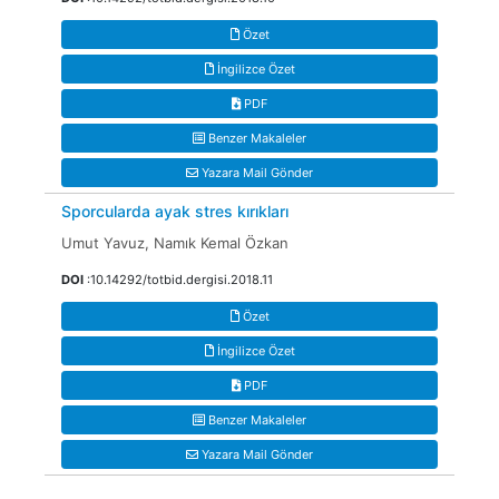
Özet
İngilizce Özet
PDF
Benzer Makaleler
Yazara Mail Gönder
Sporcularda ayak stres kırıkları
Umut Yavuz, Namık Kemal Özkan
DOI
:10.14292/totbid.dergisi.2018.11
Özet
İngilizce Özet
PDF
Benzer Makaleler
Yazara Mail Gönder