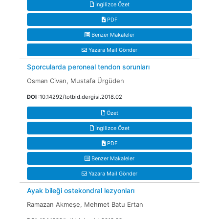
İngilizce Özet
PDF
Benzer Makaleler
Yazara Mail Gönder
Sporcularda peroneal tendon sorunları
Osman Civan, Mustafa Ürgüden
DOI
:10.14292/totbid.dergisi.2018.02
Özet
İngilizce Özet
PDF
Benzer Makaleler
Yazara Mail Gönder
Ayak bileği ostekondral lezyonları
Ramazan Akmeşe, Mehmet Batu Ertan