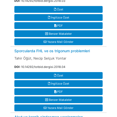
DOI
:10.14292/totbid.dergisi.2018.03
Özet
İngilizce Özet
PDF
Benzer Makaleler
Yazara Mail Gönder
Sporcularda FHL ve os trigonum problemleri
Tahir Öğüt, Necip Selçuk Yontar
DOI
:10.14292/totbid.dergisi.2018.04
Özet
İngilizce Özet
PDF
Benzer Makaleler
Yazara Mail Gönder
Akut ve kronik sindesmoz yaralanmaları