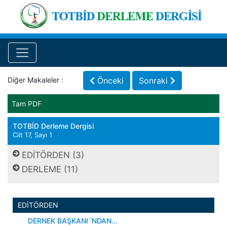
Diğer Makaleler :
Önceki
Sonraki
Tam PDF
TOTBİD Derleme Dergisi
Cilt 17, Sayı 1
EDİTÖRDEN (3)
DERLEME (11)
EDİTÖRDEN
DERNEK BAŞKANI`NDAN...