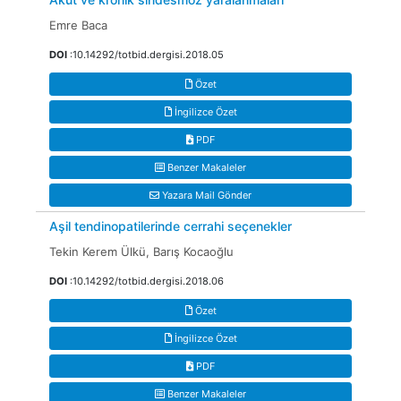
Emre Baca
DOI
:10.14292/totbid.dergisi.2018.05
Özet
İngilizce Özet
PDF
Benzer Makaleler
Yazara Mail Gönder
Aşil tendinopatilerinde cerrahi seçenekler
Tekin Kerem Ülkü, Barış Kocaoğlu
DOI
:10.14292/totbid.dergisi.2018.06
Özet
İngilizce Özet
PDF
Benzer Makaleler