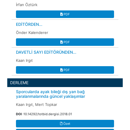
İrfan Öztürk
PDF
EDİTÖRDEN...
Önder Kalenderer
PDF
DAVETLİ SAYI EDİTÖRÜNDEN...
Kaan Irgıt
PDF
DERLEME
Sporcularda ayak bileği dış yan bağ
yaralanmalarında güncel yaklaşımlar
Kaan Irgıt, Mert Topkar
DOI
:10.14292/totbid.dergisi.2018.01
Özet