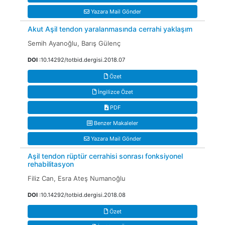
Yazara Mail Gönder
Akut Aşil tendon yaralanmasında cerrahi yaklaşım
Semih Ayanoğlu, Barış Gülenç
DOI
:10.14292/totbid.dergisi.2018.07
Özet
İngilizce Özet
PDF
Benzer Makaleler
Yazara Mail Gönder
Aşil tendon rüptür cerrahisi sonrası fonksiyonel
rehabilitasyon
Filiz Can, Esra Ateş Numanoğlu
DOI
:10.14292/totbid.dergisi.2018.08
Özet