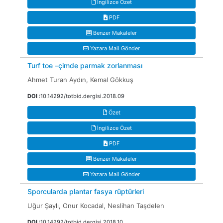
İngilizce Özet
PDF
Benzer Makaleler
Yazara Mail Gönder
Turf toe –çimde parmak zorlanması
Ahmet Turan Aydın, Kemal Gökkuş
DOI
:10.14292/totbid.dergisi.2018.09
Özet
İngilizce Özet
PDF
Benzer Makaleler
Yazara Mail Gönder
Sporcularda plantar fasya rüptürleri
Uğur Şaylı, Onur Kocadal, Neslihan Taşdelen
DOI
:10.14292/totbid.dergisi.2018.10