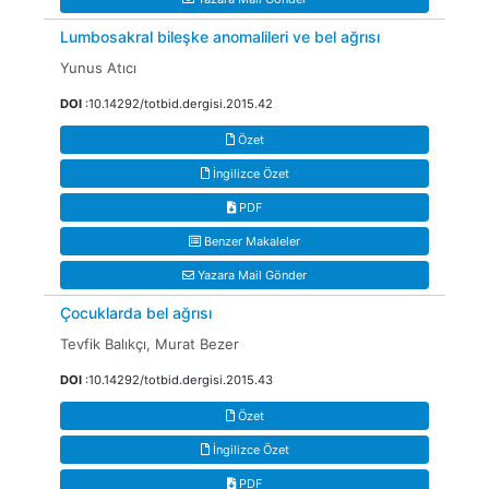
Lumbosakral bileşke anomalileri ve bel ağrısı
Yunus Atıcı
DOI
:10.14292/totbid.dergisi.2015.42
Özet
İngilizce Özet
PDF
Benzer Makaleler
Yazara Mail Gönder
Çocuklarda bel ağrısı
Tevfik Balıkçı, Murat Bezer
DOI
:10.14292/totbid.dergisi.2015.43
Özet
İngilizce Özet
PDF