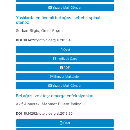
Yazara Mail Gönder
Yaşlılarda en önemli bel ağrısı sebebi: spinal
stenoz
Serkan Bilgiç, Ömer Erşen
DOI
:10.14292/totbid.dergisi.2015.49
Özet
İngilizce Özet
PDF
Benzer Makaleler
Yazara Mail Gönder
Bel ağrısı ve ateş: omurga enfeksiyonları
Akif Albayrak, Mehmet Bülent Balioğlu
DOI
:10.14292/totbid.dergisi.2015.50
Özet