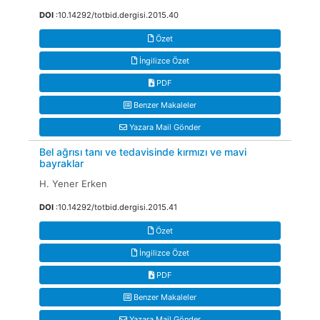
DOI
:10.14292/totbid.dergisi.2015.40
Özet
İngilizce Özet
PDF
Benzer Makaleler
Yazara Mail Gönder
Bel ağrısı tanı ve tedavisinde kırmızı ve mavi
bayraklar
H. Yener Erken
DOI
:10.14292/totbid.dergisi.2015.41
Özet
İngilizce Özet
PDF
Benzer Makaleler
Yazara Mail Gönder