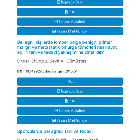
İngilizce Özet
PDF
Benzer Makaleler
Yazara Mail Gönder
Bel ağrılı kişilerde lomber bölge benign, primer
malign ve metastatik omurga tümörleri nasıl ayırt
edilir, tanı ve tedavi yaklaşımı ne olmalıdır?
Önder Ofluoğlu, Seyit Ali Gümüştaş
DOI
:10.14292/totbid.dergisi.2015.51
Özet
İngilizce Özet
PDF
Benzer Makaleler
Yazara Mail Gönder
Sporcularda bel ağrısı: tanı ve tedavi