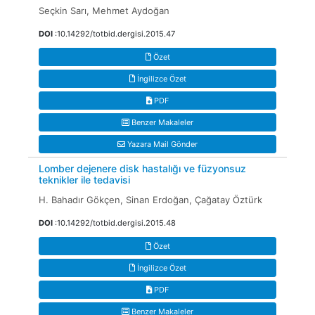
Seçkin Sarı, Mehmet Aydoğan
DOI
:10.14292/totbid.dergisi.2015.47
Özet
İngilizce Özet
PDF
Benzer Makaleler
Yazara Mail Gönder
Lomber dejenere disk hastalığı ve füzyonsuz
teknikler ile tedavisi
H. Bahadır Gökçen, Sinan Erdoğan, Çağatay Öztürk
DOI
:10.14292/totbid.dergisi.2015.48
Özet
İngilizce Özet
PDF
Benzer Makaleler