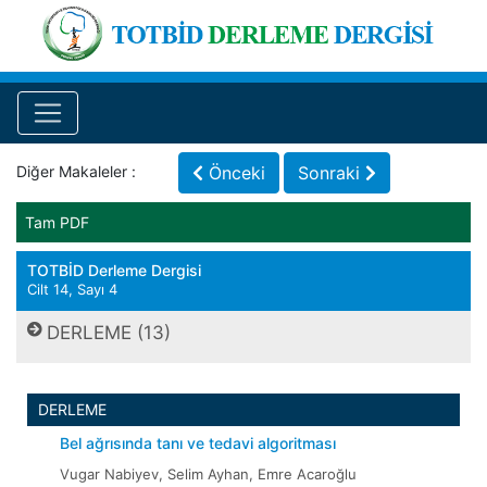
Diğer Makaleler :
Önceki
Sonraki
Tam PDF
TOTBİD Derleme Dergisi
Cilt 14, Sayı 4
DERLEME (13)
DERLEME
Bel ağrısında tanı ve tedavi algoritması
Vugar Nabiyev, Selim Ayhan, Emre Acaroğlu