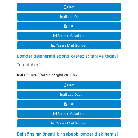
Özet
İngilizce Özet
PDF
Benzer Makaleler
Yazara Mail Gönder
Lomber dejeneratif spondilolistezis: tanı ve tedavi
Turgut Akgül
DOI
:10.14292/totbid.dergisi.2015.46
Özet
İngilizce Özet
PDF
Benzer Makaleler
Yazara Mail Gönder
Bel ağrısının önemli bir sebebi: lomber disk hernisi