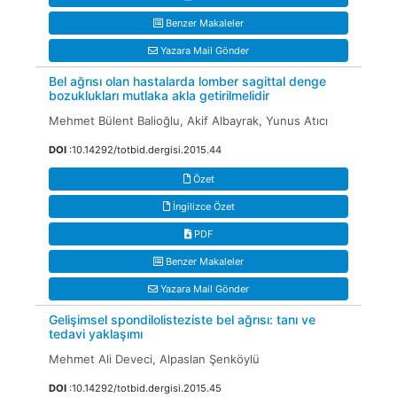
Benzer Makaleler
Yazara Mail Gönder
Bel ağrısı olan hastalarda lomber sagittal denge
bozuklukları mutlaka akla getirilmelidir
Mehmet Bülent Balioğlu, Akif Albayrak, Yunus Atıcı
DOI
:10.14292/totbid.dergisi.2015.44
Özet
İngilizce Özet
PDF
Benzer Makaleler
Yazara Mail Gönder
Gelişimsel spondilolisteziste bel ağrısı: tanı ve
tedavi yaklaşımı
Mehmet Ali Deveci, Alpaslan Şenköylü
DOI
:10.14292/totbid.dergisi.2015.45