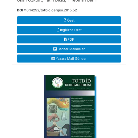
Okan Özkunt, Fatih Dikici, İ. Teoman Benli
DOI
:10.14292/totbid.dergisi.2015.52
Özet
İngilizce Özet
PDF
Benzer Makaleler
Yazara Mail Gönder