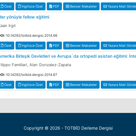
Özet
İngilizce Özet
PDF
Benzer Makaleler
Yazara Mail Gönd
Her yönüyle fellow eğitimi
aan Irgıt
DOI
:10.14292/totbid.dergisi.2014.66
Özet
İngilizce Özet
PDF
Benzer Makaleler
Yazara Mail Gönd
Amerika Birleşik Devletleri ve Avrupa`da ortopedi asistan eğitimi: İnt
Filippo Familiari, Alan Gonzalez-Zapata
DOI
:10.14292/totbid.dergisi.2014.67
Özet
İngilizce Özet
PDF
Benzer Makaleler
Yazara Mail Gönd
Copyright © 2026 - TOTBİD Derleme Dergisi