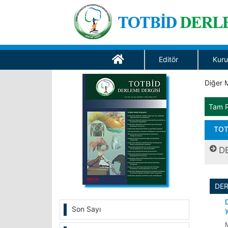
Editör
Kuru
Diğer M
Tam 
TOT
D
DE
Son Sayı