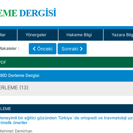
llar
Yönergeler
Hakeme Bilgi
Yazara Bilg
akaleler :
Önceki
Sonraki
PDF
BİD Derleme Dergisi
ERLEME (13)
RLEME
Deneyimli bir eğitici gözünden Türkiye`de ortopedi ve travmatoloji uz
yönelik öneriler
Mehmet Demirhan