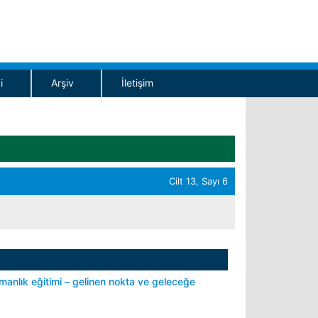
i
Arşiv
İletişim
Cilt 13, Sayı 6
manlık eğitimi – gelinen nokta ve geleceğe