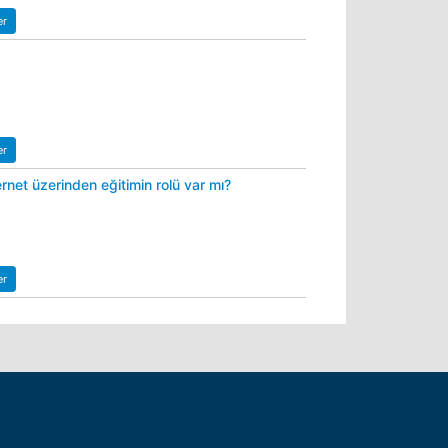
er
er
ernet üzerinden eğitimin rolü var mı?
er