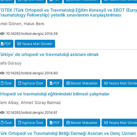
TOTEK (Türk Ortopedi ve Travmatoloji Eğitim Konseyi) ve EBOT (Eur
Traumatology Fellowship) yeterlik sınavlarının karşılaştırılması
Emel Gönen, Haluk Berk
DOI
:10.14292/totbid.dergisi.2014.59
PDF
Yazara Mail Gönder
Türkiye`de ortopedi ve travmatoloji asistanı olmak
Safa Gürsoy
DOI
:10.14292/totbid.dergisi.2014.60
Özet
İngilizce Özet
PDF
Benzer Makaleler
Yazara Mail Gönd
Ortopedi ve travmatoloji eğitimindeki bilimsel çalışmalar
Cem Albay, Ahmet Güray Batmaz
DOI
:10.14292/totbid.dergisi.2014.61
Özet
İngilizce Özet
PDF
Benzer Makaleler
Yazara Mail Gönd
Türk Ortopedi ve Travmatoloji Birliği Derneği Asistan ve Genç Uzm