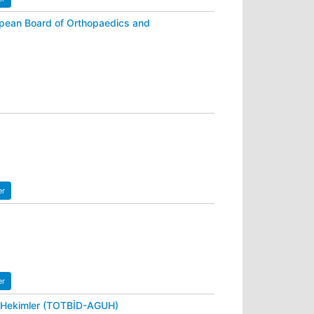
opean Board of Orthopaedics and
er
er
an Hekimler (TOTBİD-AGUH)