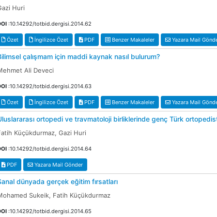
Gazi Huri
DOI
:10.14292/totbid.dergisi.2014.62
Özet
İngilizce Özet
PDF
Benzer Makaleler
Yazara Mail Gönd
Bilimsel çalışmam için maddi kaynak nasıl bulurum?
Mehmet Ali Deveci
DOI
:10.14292/totbid.dergisi.2014.63
Özet
İngilizce Özet
PDF
Benzer Makaleler
Yazara Mail Gönd
Uluslararası ortopedi ve travmatoloji birliklerinde genç Türk ortopedistl
Fatih Küçükdurmaz, Gazi Huri
DOI
:10.14292/totbid.dergisi.2014.64
PDF
Yazara Mail Gönder
Sanal dünyada gerçek eğitim fırsatları
Mohamed Sukeik, Fatih Küçükdurmaz
DOI
:10.14292/totbid.dergisi.2014.65