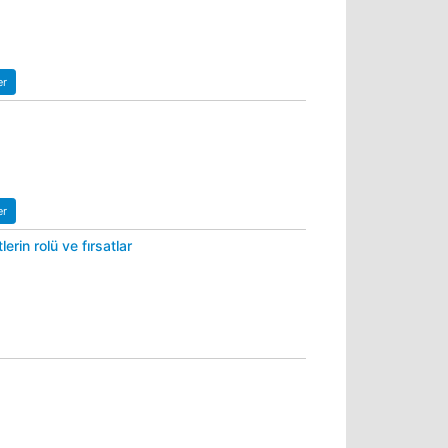
er
er
erin rolü ve fırsatlar