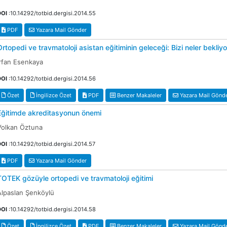
DOI
:10.14292/totbid.dergisi.2014.55
PDF
Yazara Mail Gönder
Ortopedi ve travmatoloji asistan eğitiminin geleceği: Bizi neler bekliyo
İrfan Esenkaya
DOI
:10.14292/totbid.dergisi.2014.56
Özet
İngilizce Özet
PDF
Benzer Makaleler
Yazara Mail Gönd
Eğitimde akreditasyonun önemi
Volkan Öztuna
DOI
:10.14292/totbid.dergisi.2014.57
PDF
Yazara Mail Gönder
TOTEK gözüyle ortopedi ve travmatoloji eğitimi
Alpaslan Şenköylü
DOI
:10.14292/totbid.dergisi.2014.58
Özet
İngilizce Özet
PDF
Benzer Makaleler
Yazara Mail Gönd