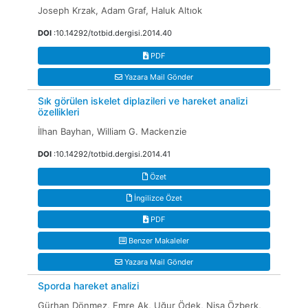
Joseph Krzak, Adam Graf, Haluk Altıok
DOI
:10.14292/totbid.dergisi.2014.40
PDF
Yazara Mail Gönder
Sık görülen iskelet diplazileri ve hareket analizi
özellikleri
İlhan Bayhan, William G. Mackenzie
DOI
:10.14292/totbid.dergisi.2014.41
Özet
İngilizce Özet
PDF
Benzer Makaleler
Yazara Mail Gönder
Sporda hareket analizi
Gürhan Dönmez, Emre Ak, Uğur Ödek, Nisa Özberk,