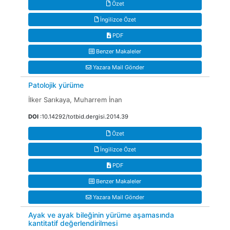
Özet
İngilizce Özet
PDF
Benzer Makaleler
Yazara Mail Gönder
Patolojik yürüme
İlker Sarıkaya, Muharrem İnan
DOI
:10.14292/totbid.dergisi.2014.39
Özet
İngilizce Özet
PDF
Benzer Makaleler
Yazara Mail Gönder
Ayak ve ayak bileğinin yürüme aşamasında
kantitatif değerlendirilmesi