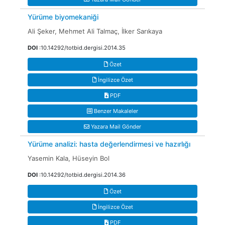
Yürüme biyomekaniği
Ali Şeker, Mehmet Ali Talmaç, İlker Sarıkaya
DOI
:10.14292/totbid.dergisi.2014.35
Özet
İngilizce Özet
PDF
Benzer Makaleler
Yazara Mail Gönder
Yürüme analizi: hasta değerlendirmesi ve hazırlığı
Yasemin Kala, Hüseyin Bol
DOI
:10.14292/totbid.dergisi.2014.36
Özet
İngilizce Özet
PDF