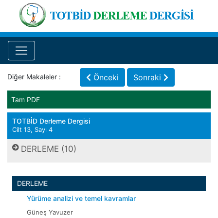
Diğer Makaleler :
Önceki
Sonraki
Tam PDF
TOTBİD Derleme Dergisi
Cilt 13, Sayı 4
DERLEME (10)
DERLEME
Yürüme analizi ve temel kavramlar
Güneş Yavuzer