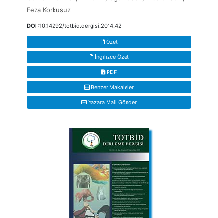
Feza Korkusuz
DOI
:10.14292/totbid.dergisi.2014.42
Özet
İngilizce Özet
PDF
Benzer Makaleler
Yazara Mail Gönder