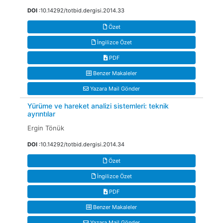
DOI
:10.14292/totbid.dergisi.2014.33
Özet
İngilizce Özet
PDF
Benzer Makaleler
Yazara Mail Gönder
Yürüme ve hareket analizi sistemleri: teknik
ayrıntılar
Ergin Tönük
DOI
:10.14292/totbid.dergisi.2014.34
Özet
İngilizce Özet
PDF
Benzer Makaleler
Yazara Mail Gönder