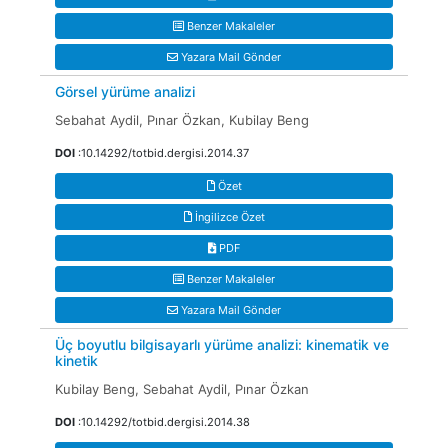
Benzer Makaleler
Yazara Mail Gönder
Görsel yürüme analizi
Sebahat Aydil, Pınar Özkan, Kubilay Beng
DOI
:10.14292/totbid.dergisi.2014.37
Özet
İngilizce Özet
PDF
Benzer Makaleler
Yazara Mail Gönder
Üç boyutlu bilgisayarlı yürüme analizi: kinematik ve
kinetik
Kubilay Beng, Sebahat Aydil, Pınar Özkan
DOI
:10.14292/totbid.dergisi.2014.38