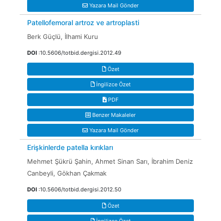
Yazara Mail Gönder
Patellofemoral artroz ve artroplasti
Berk Güçlü, İlhami Kuru
DOI
:10.5606/totbid.dergisi.2012.49
Özet
İngilizce Özet
PDF
Benzer Makaleler
Yazara Mail Gönder
Erişkinlerde patella kırıkları
Mehmet Şükrü Şahin, Ahmet Sinan Sarı, İbrahim Deniz
Canbeyli, Gökhan Çakmak
DOI
:10.5606/totbid.dergisi.2012.50
Özet