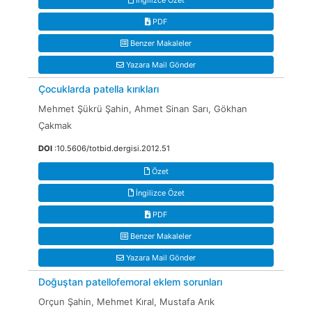
İngilizce Özet
PDF
Benzer Makaleler
Yazara Mail Gönder
Çocuklarda patella kırıkları
Mehmet Şükrü Şahin, Ahmet Sinan Sarı, Gökhan
Çakmak
DOI
:10.5606/totbid.dergisi.2012.51
Özet
İngilizce Özet
PDF
Benzer Makaleler
Yazara Mail Gönder
Doğuştan patellofemoral eklem sorunları
Orçun Şahin, Mehmet Kıral, Mustafa Arık