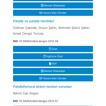
Benzer Makaleler
Yazara Mail Gönder
Patella ve patella tümörleri
Gökhan Çakmak, Orçun Şahin, Mehmet Şükrü Şahin,
İsmail Cengiz Tuncay
DOI
:10.5606/totbid.dergisi.2012.56
Özet
İngilizce Özet
PDF
Benzer Makaleler
Yazara Mail Gönder
Patellofemoral eklem-tendon sorunları
Rahmi Can Akgün
DOI
:10.5606/totbid.dergisi.2012.57