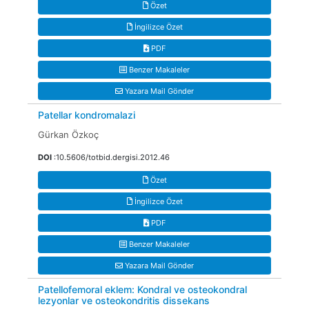
Özet
İngilizce Özet
PDF
Benzer Makaleler
Yazara Mail Gönder
Patellar kondromalazi
Gürkan Özkoç
DOI
:10.5606/totbid.dergisi.2012.46
Özet
İngilizce Özet
PDF
Benzer Makaleler
Yazara Mail Gönder
Patellofemoral eklem: Kondral ve osteokondral
lezyonlar ve osteokondritis dissekans