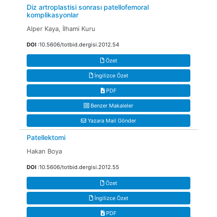
Diz artroplastisi sonrası patellofemoral
komplikasyonlar
Alper Kaya, İlhami Kuru
DOI
:10.5606/totbid.dergisi.2012.54
Özet
İngilizce Özet
PDF
Benzer Makaleler
Yazara Mail Gönder
Patellektomi
Hakan Boya
DOI
:10.5606/totbid.dergisi.2012.55
Özet
İngilizce Özet
PDF