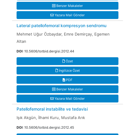
Benzer Makaleler
Yazara Mail Gönder
Lateral patellofemoral kompresyon sendromu
Mehmet Uğur Özbaydar, Emre Demirçay, Egemen
Altan
DOI
:10.5606/totbid.dergisi.2012.44
Özet
İngilizce Özet
PDF
Benzer Makaleler
Yazara Mail Gönder
Patellofemoral instabilite ve tedavisi
Işık Akgün, İlhami Kuru, Mustafa Arık
DOI
:10.5606/totbid.dergisi.2012.45