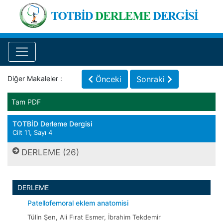
Diğer Makaleler :
Önceki
Sonraki
Tam PDF
TOTBİD Derleme Dergisi
Cilt 11, Sayı 4
DERLEME (26)
DERLEME
Patellofemoral eklem anatomisi
Tülin Şen, Ali Fırat Esmer, İbrahim Tekdemir