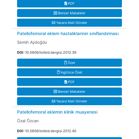
PDF
Benzer Makaleler
Yazara Mail Gönder
Patellofemoral eklem hastalıklarının sınıflandırması
Semih Aydoğdu
DOI
:10.5606/totbid.dergisi.2012.39
Özet
İngilizce Özet
PDF
Benzer Makaleler
Yazara Mail Gönder
Patellofemoral eklemin klinik muayenesi
Özal Özcan
DOI
:10.5606/totbid.dergisi.2012.40