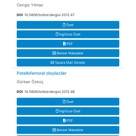
Cengiz Yılmaz
DOI
:10.5606/totbid.dergisi.2012.47
Özet
İngilizce Özet
PDF
Benzer Makaleler
Yazara Mail Gönder
Patellofemoral displaziler
Gürkan Özkoç
DOI
:10.5606/totbid.dergisi.2012.48
Özet
İngilizce Özet
PDF
Benzer Makaleler