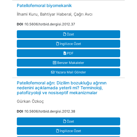
Patellofemoral biyomekanik
İlhami Kuru, Bahtiyar Haberal, Çağrı Avcı
DOI
:10.5606/totbid.dergisi.2012.37
Özet
İngilizce Özet
PDF
Benzer Makaleler
Yazara Mail Gönder
Patellofemoral ağrı: Dizilim bozukluğu ağrının
nedenini açıklamada yeterli mi? Terminoloji,
patofizyoloji ve nosiseptif mekanizmalar
Gürkan Özkoç
DOI
:10.5606/totbid.dergisi.2012.38
Özet
İngilizce Özet