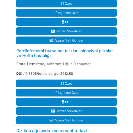
Özet
İngilizce Özet
PDF
Benzer Makaleler
Yazara Mail Gönder
Patellofemoral bursa hastalıkları, sinoviyal plikalar
ve Hoffa hastalığı
Emre Demirçay, Mehmet Uğur Özbaydar
DOI
:10.5606/totbid.dergisi.2012.58
Özet
İngilizce Özet
PDF
Benzer Makaleler
Yazara Mail Gönder
Diz önü ağrısında konservatif tedavi