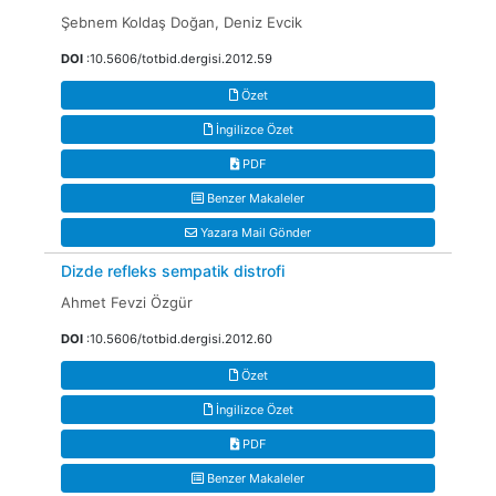
Şebnem Koldaş Doğan, Deniz Evcik
DOI
:10.5606/totbid.dergisi.2012.59
Özet
İngilizce Özet
PDF
Benzer Makaleler
Yazara Mail Gönder
Dizde refleks sempatik distrofi
Ahmet Fevzi Özgür
DOI
:10.5606/totbid.dergisi.2012.60
Özet
İngilizce Özet
PDF
Benzer Makaleler