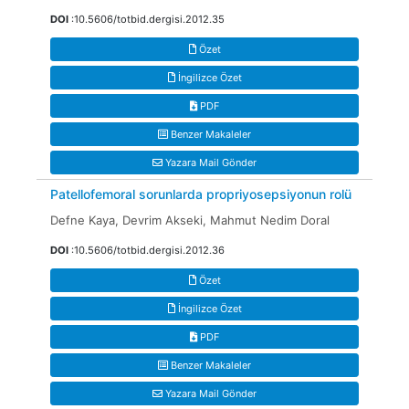
DOI
:10.5606/totbid.dergisi.2012.35
Özet
İngilizce Özet
PDF
Benzer Makaleler
Yazara Mail Gönder
Patellofemoral sorunlarda propriyosepsiyonun rolü
Defne Kaya, Devrim Akseki, Mahmut Nedim Doral
DOI
:10.5606/totbid.dergisi.2012.36
Özet
İngilizce Özet
PDF
Benzer Makaleler
Yazara Mail Gönder