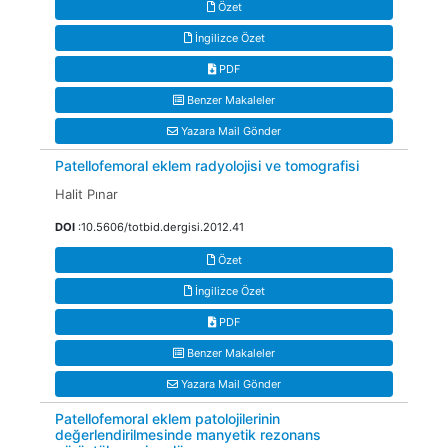
Özet
İngilizce Özet
PDF
Benzer Makaleler
Yazara Mail Gönder
Patellofemoral eklem radyolojisi ve tomografisi
Halit Pınar
DOI
:10.5606/totbid.dergisi.2012.41
Özet
İngilizce Özet
PDF
Benzer Makaleler
Yazara Mail Gönder
Patellofemoral eklem patolojilerinin
değerlendirilmesinde manyetik rezonans