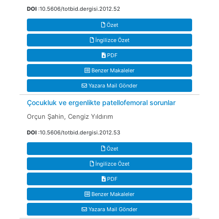
DOI
:10.5606/totbid.dergisi.2012.52
Özet
İngilizce Özet
PDF
Benzer Makaleler
Yazara Mail Gönder
Çocukluk ve ergenlikte patellofemoral sorunlar
Orçun Şahin, Cengiz Yıldırım
DOI
:10.5606/totbid.dergisi.2012.53
Özet
İngilizce Özet
PDF
Benzer Makaleler
Yazara Mail Gönder