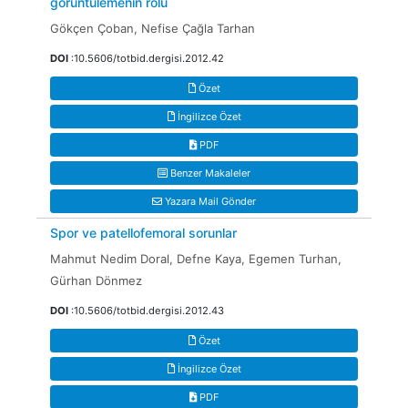
görüntülemenin rolü
Gökçen Çoban, Nefise Çağla Tarhan
DOI
:10.5606/totbid.dergisi.2012.42
Özet
İngilizce Özet
PDF
Benzer Makaleler
Yazara Mail Gönder
Spor ve patellofemoral sorunlar
Mahmut Nedim Doral, Defne Kaya, Egemen Turhan,
Gürhan Dönmez
DOI
:10.5606/totbid.dergisi.2012.43
Özet
İngilizce Özet
PDF