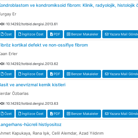
Kondroblastom ve kondromiksoid fibrom: Klinik, radyolojik, histolojik öz
Turgay Er
DOI
:10.14292/totbid.dergisi.2013.61
Özet
İngilizce Özet
PDF
Benzer Makaleler
Yazara Mail Gönd
Fibröz kortikal defekt ve non-ossifiye fibrom
Kaan Erler
DOI
:10.14292/totbid.dergisi.2013.62
Özet
İngilizce Özet
PDF
Benzer Makaleler
Yazara Mail Gönd
Basit ve anevrizmal kemik kistleri
Serdar Özbarlas
DOI
:10.14292/totbid.dergisi.2013.63
Özet
İngilizce Özet
PDF
Benzer Makaleler
Yazara Mail Gönd
Langerhans-hücreli histiyositoz
Ahmet Kapukaya, Rana Işık, Celil Alemdar, Azad Yıldırım