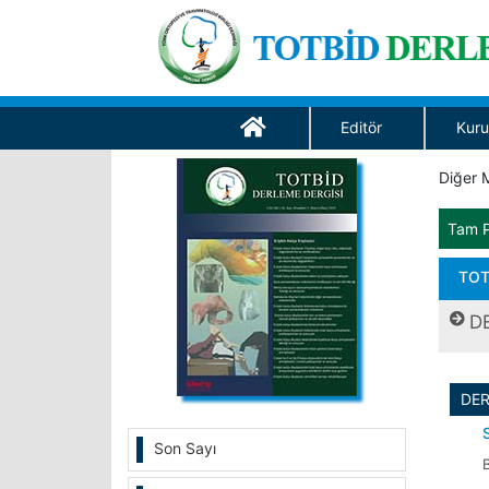
Editör
Kuru
Diğer M
Tam 
TOT
D
DE
Son Sayı