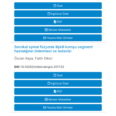
Özet
İngilizce Özet
PDF
Benzer Makaleler
Yazara Mail Gönder
Servikal spinal füzyonla ilişkili komşu segment
hastalığının önlenmesi ve tedavisi
Özcan Kaya, Fatih Dikici
DOI
:10.14292/totbid.dergisi.2017.52
Özet
İngilizce Özet
PDF
Benzer Makaleler
Yazara Mail Gönder