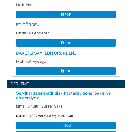
Halit Pınar
PDF
EDİTÖRDEN...
Önder Kalenderer
PDF
DAVETLİ SAYI EDİTÖRÜNDEN...
Mehmet Aydoğan
PDF
DERLEME
Servikal dejeneratif disk hastalığı: genel bakış ve
epidemiyoloji
İsmail Oltulu, Gürsel Saka
DOI
:10.14292/totbid.dergisi.2017.39
Özet