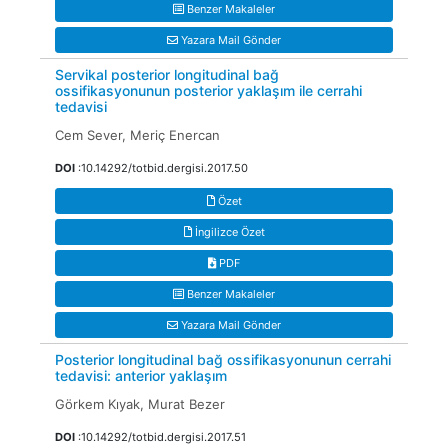
Benzer Makaleler
Yazara Mail Gönder
Servikal posterior longitudinal bağ
ossifikasyonunun posterior yaklaşım ile cerrahi
tedavisi
Cem Sever, Meriç Enercan
DOI
:10.14292/totbid.dergisi.2017.50
Özet
İngilizce Özet
PDF
Benzer Makaleler
Yazara Mail Gönder
Posterior longitudinal bağ ossifikasyonunun cerrahi
tedavisi: anterior yaklaşım
Görkem Kıyak, Murat Bezer
DOI
:10.14292/totbid.dergisi.2017.51