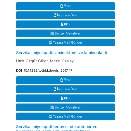
Özet
İngilizce Özet
PDF
Benzer Makaleler
Yazara Mail Gönder
Servikal miyelopati: laminektomi ve laminoplasti
Ümit Özgür Güler, Metin Özalay
DOI
:10.14292/totbid.dergisi.2017.47
Özet
İngilizce Özet
PDF
Benzer Makaleler
Yazara Mail Gönder
Servikal miyelopati tedavisinde anterior ve