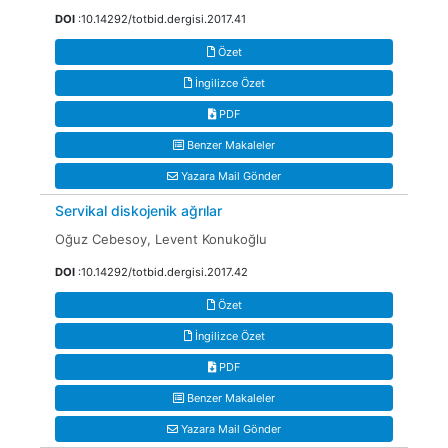
DOI
:10.14292/totbid.dergisi.2017.41
Özet
İngilizce Özet
PDF
Benzer Makaleler
Yazara Mail Gönder
Servikal diskojenik ağrılar
Oğuz Cebesoy, Levent Konukoğlu
DOI
:10.14292/totbid.dergisi.2017.42
Özet
İngilizce Özet
PDF
Benzer Makaleler
Yazara Mail Gönder