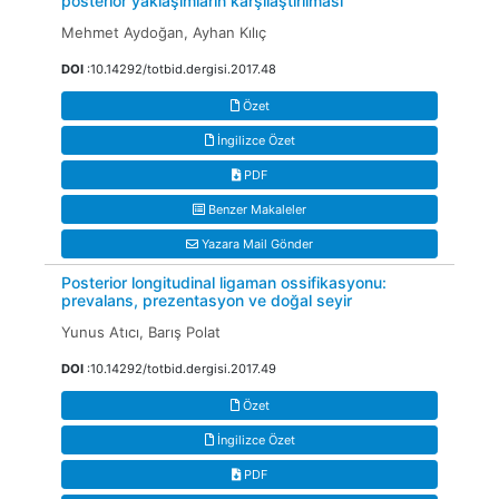
posterior yaklaşımların karşılaştırılması
Mehmet Aydoğan, Ayhan Kılıç
DOI
:10.14292/totbid.dergisi.2017.48
Özet
İngilizce Özet
PDF
Benzer Makaleler
Yazara Mail Gönder
Posterior longitudinal ligaman ossifikasyonu:
prevalans, prezentasyon ve doğal seyir
Yunus Atıcı, Barış Polat
DOI
:10.14292/totbid.dergisi.2017.49
Özet
İngilizce Özet
PDF