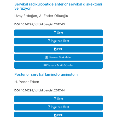
Servikal radikülopatide anterior servikal diskektomi
ve füzyon
Uzay Erdoğan, A. Ender Ofluoğlu
DOI
:10.14292/totbid.dergisi.2017.43
Özet
İngilizce Özet
PDF
Benzer Makaleler
Yazara Mail Gönder
Posterior servikal laminoforaminotomi
H. Yener Erken
DOI
:10.14292/totbid.dergisi.2017.44
Özet
İngilizce Özet
PDF