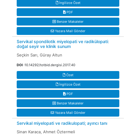
İngilizce Özet
PDF
Benzer Makaleler
Yazara Mail Gönder
Servikal spondilotik miyelopati ve radikülopati:
doğal seyir ve klinik sunum
Seçkin Sarı, Güray Altun
DOI
:10.14292/totbid.dergisi.2017.40
Özet
İngilizce Özet
PDF
Benzer Makaleler
Yazara Mail Gönder
Servikal miyelopati ve radikulopati; ayırıcı tanı
Sinan Karaca, Ahmet Öztermeli