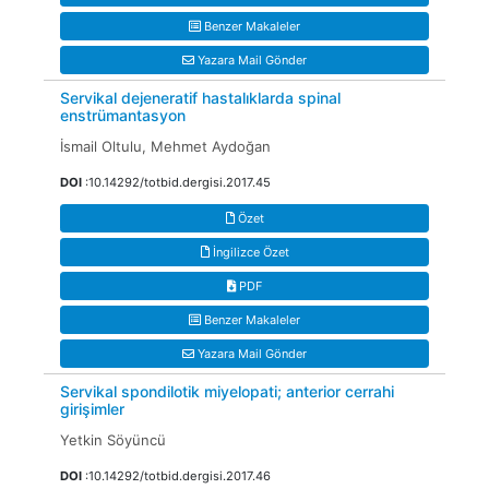
Benzer Makaleler
Yazara Mail Gönder
Servikal dejeneratif hastalıklarda spinal
enstrümantasyon
İsmail Oltulu, Mehmet Aydoğan
DOI
:10.14292/totbid.dergisi.2017.45
Özet
İngilizce Özet
PDF
Benzer Makaleler
Yazara Mail Gönder
Servikal spondilotik miyelopati; anterior cerrahi
girişimler
Yetkin Söyüncü
DOI
:10.14292/totbid.dergisi.2017.46