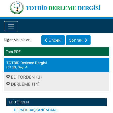
Diğer Makaleler :
Önceki
Sonraki
Tam PDF
TOTBİD Derleme Dergisi
Cilt 16, Sayı 4
EDİTÖRDEN (3)
DERLEME (14)
EDİTÖRDEN
DERNEK BAŞKANI`NDAN...