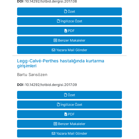
DOI
:10.14292/totbid.dergisi.2017.08
Özet
İngilizce Özet
PDF
Benzer Makaleler
Yazara Mail Gönder
Legg-Calvé-Perthes hastalığında kurtarma
girişimleri
Bartu Sarısözen
DOI
:10.14292/totbid.dergisi.2017.09
Özet
İngilizce Özet
PDF
Benzer Makaleler
Yazara Mail Gönder