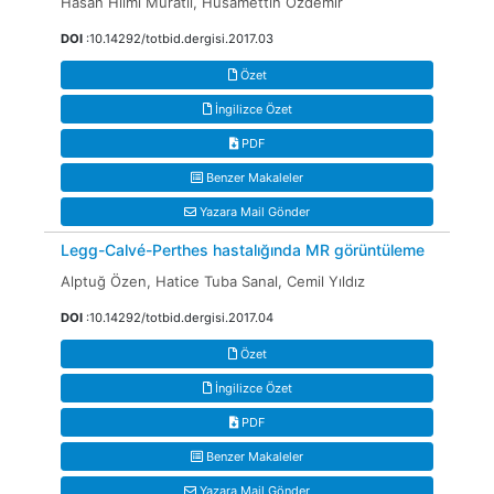
Hasan Hilmi Muratlı, Hüsamettin Özdemir
DOI
:10.14292/totbid.dergisi.2017.03
Özet
İngilizce Özet
PDF
Benzer Makaleler
Yazara Mail Gönder
Legg-Calvé-Perthes hastalığında MR görüntüleme
Alptuğ Özen, Hatice Tuba Sanal, Cemil Yıldız
DOI
:10.14292/totbid.dergisi.2017.04
Özet
İngilizce Özet
PDF
Benzer Makaleler
Yazara Mail Gönder