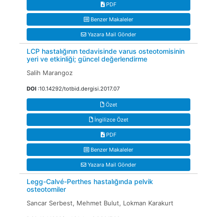
PDF
Benzer Makaleler
Yazara Mail Gönder
LCP hastalığının tedavisinde varus osteotomisinin
yeri ve etkinliği; güncel değerlendirme
Salih Marangoz
DOI
:10.14292/totbid.dergisi.2017.07
Özet
İngilizce Özet
PDF
Benzer Makaleler
Yazara Mail Gönder
Legg-Calvé-Perthes hastalığında pelvik
osteotomiler
Sancar Serbest, Mehmet Bulut, Lokman Karakurt