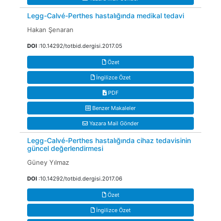
Legg-Calvé-Perthes hastalığında medikal tedavi
Hakan Şenaran
DOI
:10.14292/totbid.dergisi.2017.05
Özet
İngilizce Özet
PDF
Benzer Makaleler
Yazara Mail Gönder
Legg-Calvé-Perthes hastalığında cihaz tedavisinin
güncel değerlendirmesi
Güney Yılmaz
DOI
:10.14292/totbid.dergisi.2017.06
Özet
İngilizce Özet