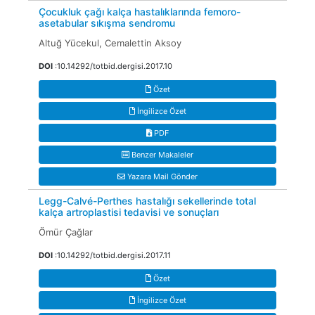
Çocukluk çağı kalça hastalıklarında femoro-
asetabular sıkışma sendromu
Altuğ Yücekul, Cemalettin Aksoy
DOI
:10.14292/totbid.dergisi.2017.10
Özet
İngilizce Özet
PDF
Benzer Makaleler
Yazara Mail Gönder
Legg-Calvé-Perthes hastalığı sekellerinde total
kalça artroplastisi tedavisi ve sonuçları
Ömür Çağlar
DOI
:10.14292/totbid.dergisi.2017.11
Özet
İngilizce Özet