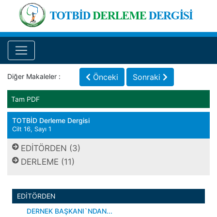
Diğer Makaleler :
Önceki
Sonraki
Tam PDF
TOTBİD Derleme Dergisi
Cilt 16, Sayı 1
EDİTÖRDEN (3)
DERLEME (11)
EDİTÖRDEN
DERNEK BAŞKANI`NDAN...