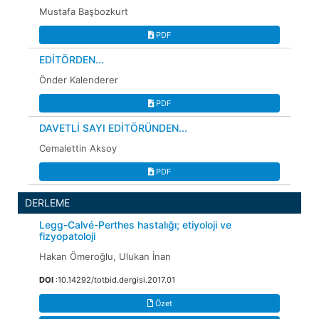
Mustafa Başbozkurt
PDF
EDİTÖRDEN...
Önder Kalenderer
PDF
DAVETLİ SAYI EDİTÖRÜNDEN...
Cemalettin Aksoy
PDF
DERLEME
Legg-Calvé-Perthes hastalığı; etiyoloji ve
fizyopatoloji
Hakan Ömeroğlu, Ulukan İnan
DOI
:10.14292/totbid.dergisi.2017.01
Özet