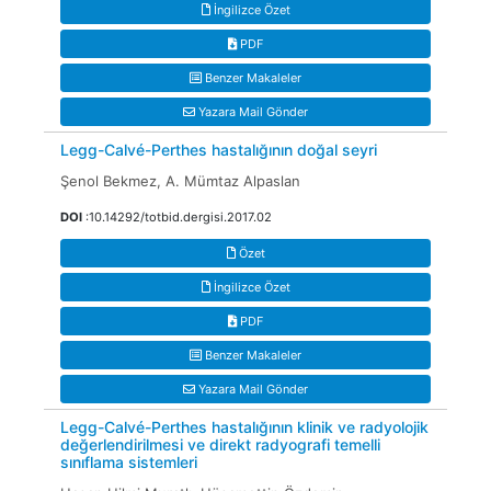
İngilizce Özet
PDF
Benzer Makaleler
Yazara Mail Gönder
Legg-Calvé-Perthes hastalığının doğal seyri
Şenol Bekmez, A. Mümtaz Alpaslan
DOI
:10.14292/totbid.dergisi.2017.02
Özet
İngilizce Özet
PDF
Benzer Makaleler
Yazara Mail Gönder
Legg-Calvé-Perthes hastalığının klinik ve radyolojik
değerlendirilmesi ve direkt radyografi temelli
sınıflama sistemleri